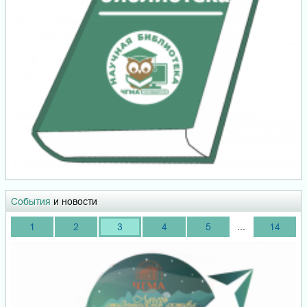
События
и новости
...
1
2
3
4
5
14