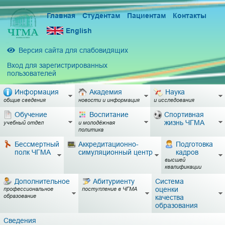
Главная
Студентам
Пациентам
Контакты
English
Версия сайта для слабовидящих
Вход для зарегистрированных
пользователей
Информация
Академия
Наука
общие сведения
новости и информация
и исследования
Обучение
Воспитание
Спортивная
жизнь ЧГМА
учебный отдел
и молодёжная
политика
Бессмертный
Аккредитационно-
Подготовка
полк ЧГМА
симуляционный центр
кадров
высшей
квалификации
Дополнительное
Абитуриенту
Система
оценки
профессиональное
поступление в ЧГМА
образование
качества
образования
Сведения