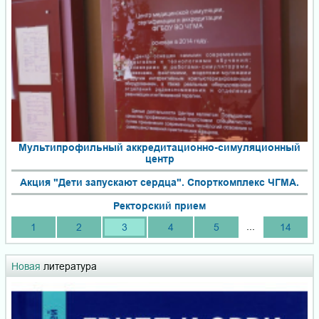
Мультипрофильный аккредитационно-симуляционный
центр
Акция "Дети запускают сердца". Спорткомплекс ЧГМА.
Ректорский прием
...
1
2
3
4
5
14
Новая
литература