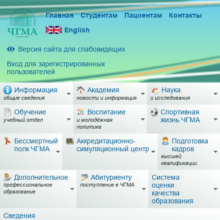
Главная
Студентам
Пациентам
Контакты
English
Версия сайта для слабовидящих
Вход для зарегистрированных
пользователей
Информация
Академия
Наука
общие сведения
новости и информация
и исследования
Обучение
Воспитание
Спортивная
жизнь ЧГМА
учебный отдел
и молодёжная
политика
Бессмертный
Аккредитационно-
Подготовка
полк ЧГМА
симуляционный центр
кадров
высшей
квалификации
Дополнительное
Абитуриенту
Система
оценки
профессиональное
поступление в ЧГМА
образование
качества
образования
Сведения