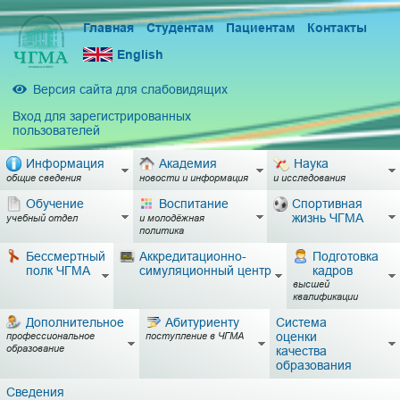
Главная
Студентам
Пациентам
Контакты
English
Версия сайта для слабовидящих
Вход для зарегистрированных
пользователей
Информация
Академия
Наука
общие сведения
новости и информация
и исследования
Обучение
Воспитание
Спортивная
жизнь ЧГМА
учебный отдел
и молодёжная
политика
Бессмертный
Аккредитационно-
Подготовка
полк ЧГМА
симуляционный центр
кадров
высшей
квалификации
Дополнительное
Абитуриенту
Система
оценки
профессиональное
поступление в ЧГМА
образование
качества
образования
Сведения