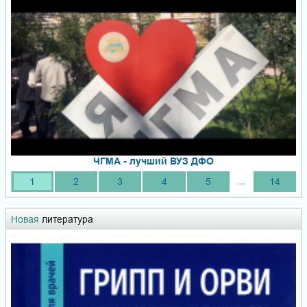
ЧГМА - лучший ВУЗ ДФО
...
1
2
3
4
5
14
Новая
литература