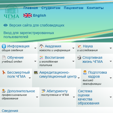
Главная
Студентам
Пациентам
Контакты
English
Версия сайта для слабовидящих
Вход для зарегистрированных
пользователей
Информация
Академия
Наука
общие сведения
новости и информация
и исследования
Обучение
Воспитание
Спортивная
жизнь ЧГМА
учебный отдел
и молодёжная
политика
Бессмертный
Аккредитационно-
Подготовка
полк ЧГМА
симуляционный центр
кадров
высшей
квалификации
Дополнительное
Абитуриенту
Система
оценки
профессиональное
поступление в ЧГМА
образование
качества
образования
Сведения