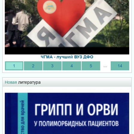
ЧГМА - лучший ВУЗ ДФО
...
1
2
3
4
5
14
Новая
литература