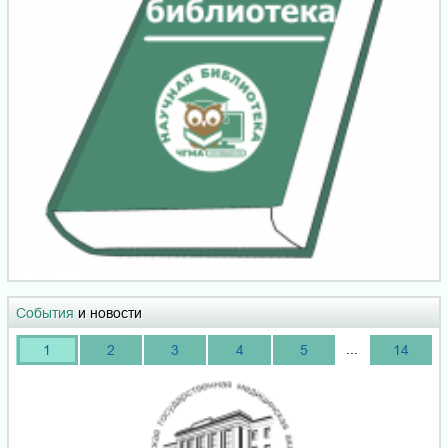
События
и новости
...
1
2
3
4
5
14