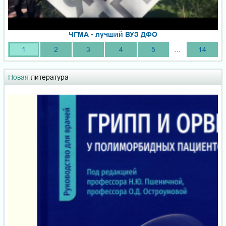
ЧГМА - лучший ВУЗ ДФО
...
1
2
3
4
5
14
Новая
литература