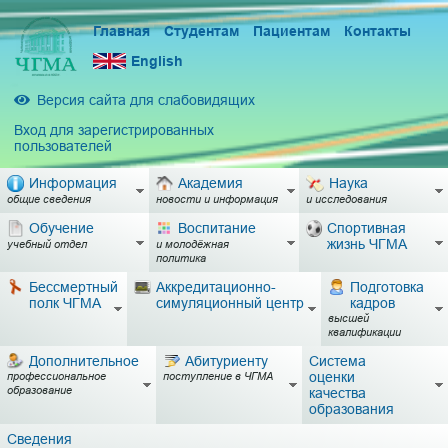
Главная
Студентам
Пациентам
Контакты
English
Версия сайта для слабовидящих
Вход для зарегистрированных
пользователей
Информация
Академия
Наука
общие сведения
новости и информация
и исследования
Обучение
Воспитание
Спортивная
жизнь ЧГМА
учебный отдел
и молодёжная
политика
Бессмертный
Аккредитационно-
Подготовка
полк ЧГМА
симуляционный центр
кадров
высшей
квалификации
Дополнительное
Абитуриенту
Система
оценки
профессиональное
поступление в ЧГМА
образование
качества
образования
Сведения