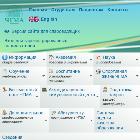
Главная
Студентам
Пациентам
Контакты
English
Версия сайта для слабовидящих
Вход для зарегистрированных
пользователей
Информация
Академия
Наука
общие сведения
новости и информация
и исследования
Обучение
Воспитание
Спортивная
жизнь ЧГМА
учебный отдел
и молодёжная
политика
Бессмертный
Аккредитационно-
Подготовка
полк ЧГМА
симуляционный центр
кадров
высшей
квалификации
Дополнительное
Абитуриенту
Система
оценки
профессиональное
поступление в ЧГМА
образование
качества
образования
Сведения