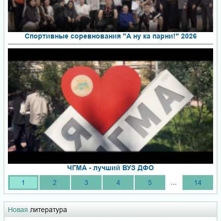
Спортивные соревнования "А ну ка парни!" 2026
ЧГМА - лучший ВУЗ ДФО
...
1
2
3
4
5
14
Новая
литература