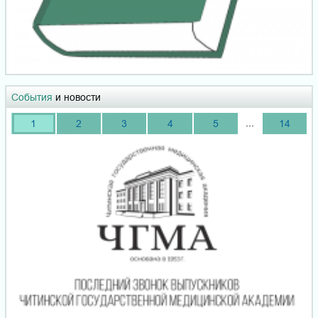
События
и новости
...
1
2
3
4
5
14