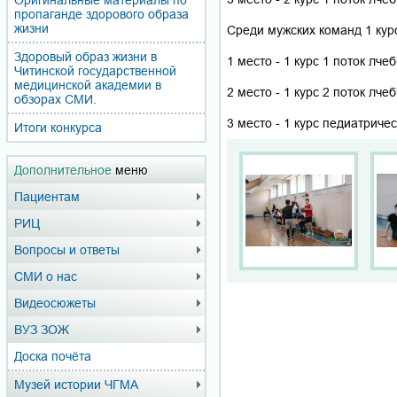
Оригинальные материалы по
пропаганде здорового образа
жизни
Среди мужских команд 1 ку
Здоровый образ жизни в
1 место - 1 курс 1 поток лче
Читинской государственной
медицинской академии в
2 место - 1 курс 2 поток лче
обзорах СМИ.
3 место - 1 курс педиатриче
Итоги конкурса
Дополнительное
меню
Пациентам
РИЦ
Вопросы и ответы
СМИ о нас
Видеосюжеты
ВУЗ ЗОЖ
Доска почёта
Музей истории ЧГМА