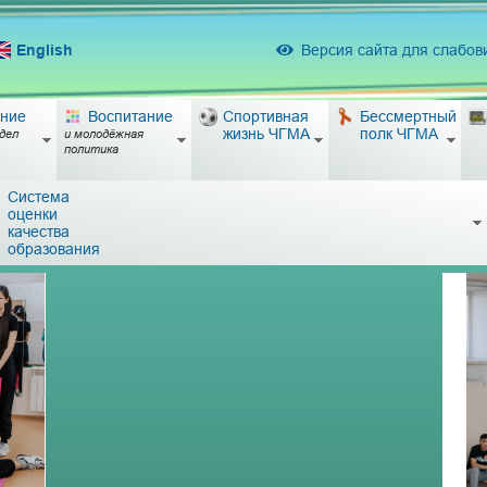
English
Версия сайта для слабо
ние
Воспитание
Спортивная
Бессмертный
жизнь ЧГМА
полк ЧГМА
дел
и молодёжная
политика
Система
оценки
качества
образования