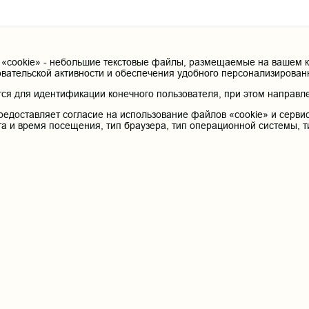
cookie» - небольшие текстовые файлы, размещаемые на вашем ко
овательской активности и обеспечения удобного персонализирова
я для идентификации конечного пользователя, при этом направле
редоставляет согласие на использование файлов «cookie» и сервис
Контактные данные и телеф
та и время посещения, тип браузера, тип операционной системы, т
Федеральное государственное бюдж
образования «Читинская государст
я Российской Федерации
здравоохранения Российской Федер
Юридический и фактический адрес:
672000, Российская Федерация, Забайкальски
Телефон приёмной ректора:
 терапия
8 (3022) 35-43-24
Электронная почта:
pochta@chitgma.ru
Официальная группа «ВКонтакте»:
https://vk.com/news_chgma
Официальный канал «Телеграмм»: