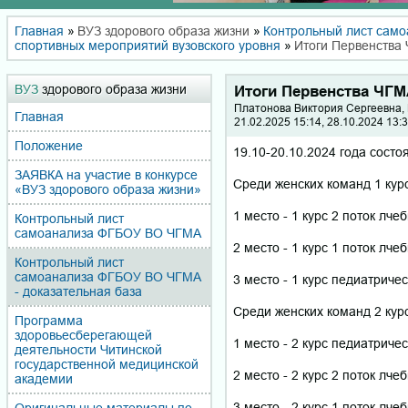
Главная
»
ВУЗ здорового образа жизни
»
Контрольный лист само
спортивных мероприятий вузовского уровня
»
Итоги Первенства 
ВУЗ
здорового образа жизни
Итоги Первенства ЧГМ
Платонова Виктория Сергеевна,
Главная
21.02.2025 15:14, 28.10.2024 13:
Положение
19.10-20.10.2024 года сост
ЗАЯВКА на участие в конкурсе
Среди женских команд 1 ку
«ВУЗ здорового образа жизни»
1 место - 1 курс 2 поток лче
Контрольный лист
самоанализа ФГБОУ ВО ЧГМА
2 место - 1 курс 1 поток лче
Контрольный лист
самоанализа ФГБОУ ВО ЧГМА
3 место - 1 курс педиатриче
- доказательная база
Среди женских команд 2 ку
Программа
здоровьесберегающей
1 место - 2 курс педиатриче
деятельности Читинской
государственной медицинской
2 место - 2 курс 2 поток лче
академии
3 место - 2 курс 1 поток лче