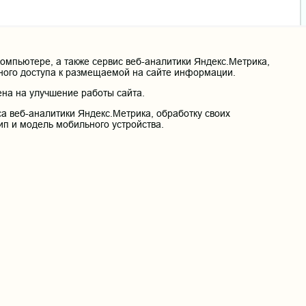
мпьютере, а также сервис веб-аналитики Яндекс.Метрика,
нного доступа к размещаемой на сайте информации.
на на улучшение работы сайта.
а веб-аналитики Яндекс.Метрика, обработку своих
оны
Вход
ип и модель мобильного устройства.
етное образовательное учреждение высшего
венная медицинская академия» Министерства
ации
й край, г. Чита, ул. Горького, д. 39 «а».