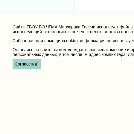
Cайт ФГБОУ ВО ЧГМА Минздрава России использует файлы «
использующий технологию «cookie», с целью анализа польз
Собранная при помощи «cookie» информация не используетс
Оставаясь на сайте вы подтверждает свое ознакомление и п
Полезные ссылки
персональных данных, в том числе IP-адрес компьютера, да
Министерство здравоохранения РФ
Согласен(а)
Горячая линия для обращений в Министерство здравоохранени
Министерство науки и высшего образования РФ
Министерство просвещения Российской Федерации
Единая коллекция цифровых образовательных ресурсов
ФГБОУ ВО "Пензенский государственный университет" Кафедра