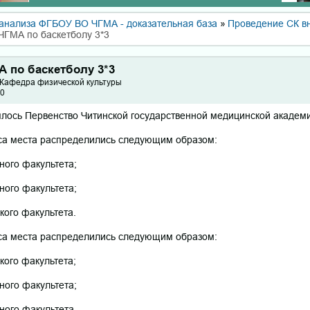
анализа ФГБОУ ВО ЧГМА - доказательная база
»
Проведение СК в
ЧГМА по баскетболу 3*3
А по баскетболу 3*3
 Кафедра физической культуры
30
оялось Первенство Читинской государственной медицинской академи
рса места распределились следующим образом:
бного факультета;
бного факультета;
ского факультета.
рса места распределились следующим образом:
ского факультета;
бного факультета;
бного факультета.