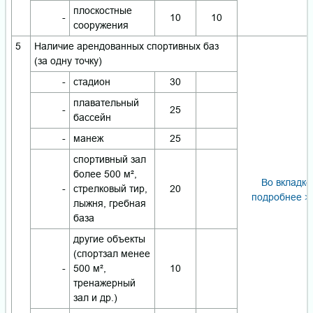
плоскостные
-
10
10
сооружения
5
Наличие арендованных спортивных баз
(за одну точку)
-
стадион
30
плавательный
-
25
бассейн
-
манеж
25
спортивный зал
более 500 м²,
Во вкладке
-
стрелковый тир,
20
подробнее >
лыжня, гребная
база
другие объекты
(спортзал менее
-
500 м²,
10
тренажерный
зал и др.)