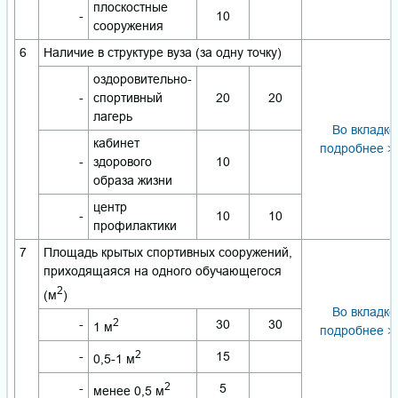
плоскостные
-
10
сооружения
6
Наличие в структуре вуза (за одну точку)
оздоровительно-
-
спортивный
20
20
лагерь
Во вкладке
кабинет
подробнее >
-
здорового
10
образа жизни
центр
-
10
10
профилактики
7
Площадь крытых спортивных сооружений,
приходящаяся на одного обучающегося
2
(м
)
Во вкладке
2
-
30
30
1 м
подробнее >
2
-
15
0,5-1 м
2
-
5
менее 0,5 м