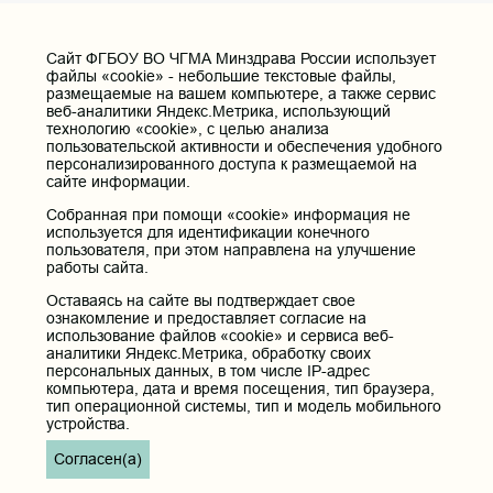
-
30
человек
-
менее 50
15
Cайт ФГБОУ ВО ЧГМА Минздрава России использует
файлы «cookie» - небольшие текстовые файлы,
15
Количество выигранных грантов по
размещаемые на вашем компьютере, а также сервис
оздоровительной и спортивной тематике
веб-аналитики Яндекс.Метрика, использующий
технологию «cookie», с целью анализа
(за один, руб.)
пользовательской активности и обеспечения удобного
персонализированного доступа к размещаемой на
свыше 1 500
-
100
сайте информации.
000
Во вкладке
Собранная при помощи «cookie» информация не
от 1 000 000-1
подробнее >
используется для идентификации конечного
-
70
500 000
пользователя, при этом направлена на улучшение
работы сайта.
от 500 000-1
-
50
Оставаясь на сайте вы подтверждает свое
000 000
ознакомление и предоставляет согласие на
-
до 500 000
30
60
использование файлов «cookie» и сервиса веб-
аналитики Яндекс.Метрика, обработку своих
16
Наличие постоянно действующего
персональных данных, в том числе IP-адрес
компьютера, дата и время посещения, тип браузера,
Интернет-ресурса по формированию
тип операционной системы, тип и модель мобильного
ЗОЖ:
устройства.
до 1000
-
20
Согласен(а)
Во вкладке
подписчиков
подробнее >