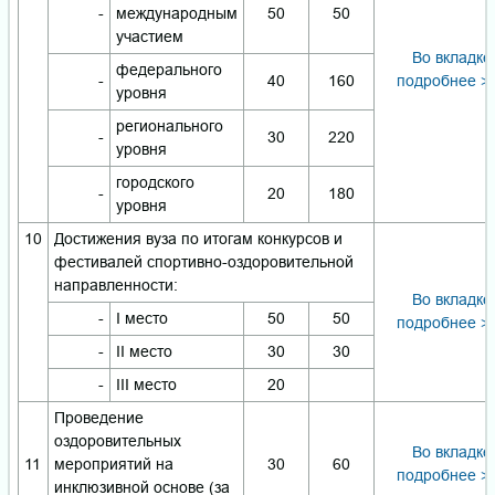
-
международным
50
50
участием
Во вкладке
федерального
-
40
160
подробнее >
уровня
регионального
-
30
220
уровня
городского
-
20
180
уровня
10
Достижения вуза по итогам конкурсов и
фестивалей спортивно-оздоровительной
направленности:
Во вкладке
-
I место
50
50
подробнее >
-
II место
30
30
-
III место
20
Проведение
оздоровительных
Во вкладке
11
мероприятий на
30
60
подробнее >
инклюзивной основе (за