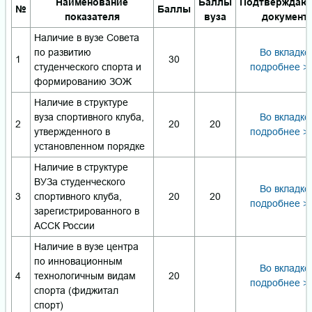
Наименование
Баллы
Подтверждаю
№
Баллы
показателя
вуза
документ
Наличие в вузе Совета
по развитию
Во вкладке
1
30
студенческого спорта и
подробнее >
формированию ЗОЖ
Наличие в структуре
вуза спортивного клуба,
Во вкладке
2
20
20
утвержденного в
подробнее >
установленном порядке
Наличие в структуре
ВУЗа студенческого
Во вкладке
3
спортивного клуба,
20
20
подробнее >
зарегистрированного в
АССК России
Наличие в вузе центра
по инновационным
Во вкладке
4
технологичным видам
20
подробнее >
спорта (фиджитал
спорт)