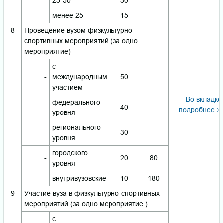
-
25-50
30
-
менее 25
15
8
Проведение вузом физкультурно-
спортивных мероприятий (за одно
мероприятие)
с
-
международным
50
участием
Во вкладке
федерального
-
40
подробнее >
уровня
регионального
-
30
уровня
городского
-
20
80
уровня
-
внутривузовские
10
180
9
Участие вуза в физкультурно-спортивных
мероприятий (за одно мероприятие )
с