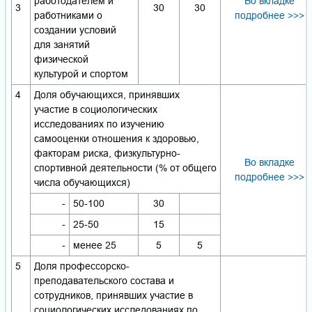
работодателем и
Во вкладке
3
30
30
работниками о
подробнее >>>
создании условий
для занятий
физической
культурой и спортом
4
Доля обучающихся, принявших
участие в социологических
исследованиях по изучению
самооценки отношения к здоровью,
факторам риска, физкультурно-
Во вкладке
спортивной деятельности (% от общего
подробнее >>>
числа обучающихся)
-
50-100
30
-
25-50
15
-
менее 25
5
5
5
Доля профессорско-
преподавательского состава и
сотрудников, принявших участие в
социологических исследованиях по