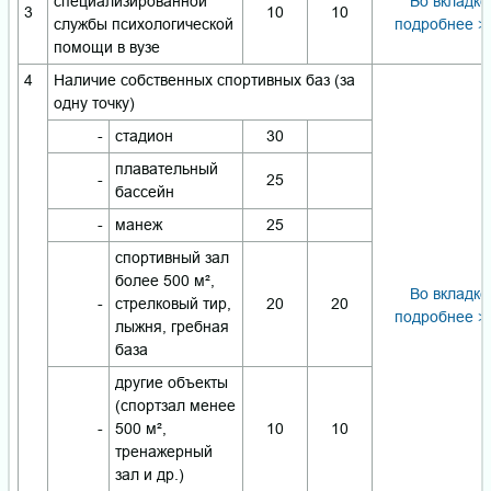
специализированной
Во вкладке
3
10
10
службы психологической
подробнее >
помощи в вузе
4
Наличие собственных спортивных баз (за
одну точку)
-
стадион
30
плавательный
-
25
бассейн
-
манеж
25
спортивный зал
более 500 м²,
Во вкладке
-
стрелковый тир,
20
20
подробнее >
лыжня, гребная
база
другие объекты
(спортзал менее
-
500 м²,
10
10
тренажерный
зал и др.)