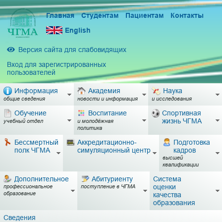
Главная
Студентам
Пациентам
Контакты
English
Версия сайта для слабовидящих
Вход для зарегистрированных
пользователей
Информация
Академия
Наука
общие сведения
новости и информация
и исследования
Обучение
Воспитание
Спортивная
жизнь ЧГМА
учебный отдел
и молодёжная
политика
Бессмертный
Аккредитационно-
Подготовка
полк ЧГМА
симуляционный центр
кадров
высшей
квалификации
Дополнительное
Абитуриенту
Система
оценки
профессиональное
поступление в ЧГМА
образование
качества
образования
Сведения