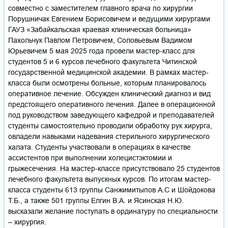
совместно с заместителем главного врача по хирургии
Порушничак Евгением Борисовичем и ведущими хирургами
ГАУЗ «Забайкальская краевая клиническая больница»
Пахольчук Павлом Петровичем, Соловьевым Вадимом
Юрьевичем 5 мая 2025 года провели мастер-класс для
студентов 5 и 6 курсов лечебного факультета Читинской
государственной медицинской академии. В рамках мастер-
класса были осмотрены больные, которым планировалось
оперативное лечение. Обсужден клинический диагноз и вид
предстоящего оперативного лечения. Далее в операционной
под руководством заведующего кафедрой и преподавателей
студенты самостоятельно проводили обработку рук хирурга,
овладели навыками надевания стерильного хирургического
халата. Студенты участвовали в операциях в качестве
ассистентов при выполнении холецистэктомии и
грыжесечения. На мастер-классе присутствовало 25 студентов
лечебного факультета выпускных курсов. По итогам мастер-
класса студенты 613 группы Санжимитыпов А.С и Шойдокова
Т.Б., а также 501 группы Елгин В.А. и Ясинская Н.Ю.
высказали желание поступать в ординатуру по специальности
– хирургия.