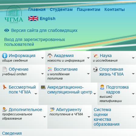
Главная
Студентам
Пациентам
Контакты
English
Версия сайта для слабовидящих
Вход для зарегистрированных
пользователей
Информация
Академия
Наука
общие сведения
новости и информация
и исследования
Обучение
Воспитание
Спортивная
жизнь ЧГМА
учебный отдел
и молодёжная
политика
Бессмертный
Аккредитационно-
Подготовка
полк ЧГМА
симуляционный центр
кадров
высшей
квалификации
Дополнительное
Абитуриенту
Система
оценки
профессиональное
поступление в ЧГМА
образование
качества
образования
Сведения