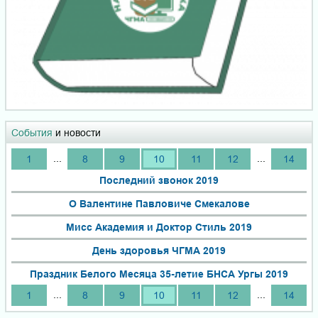
События
и новости
...
...
1
8
9
10
11
12
14
Последний звонок 2019
О Валентине Павловиче Смекалове
Мисс Академия и Доктор Стиль 2019
День здоровья ЧГМА 2019
Праздник Белого Месяца 35-летие БНСА Ургы 2019
...
...
1
8
9
10
11
12
14