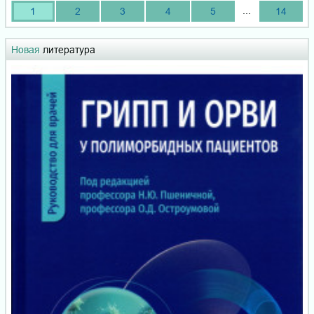
...
1
2
3
4
5
14
Новая
литература