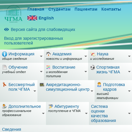
Главная
Студентам
Пациентам
Контакты
English
Версия сайта для слабовидящих
Вход для зарегистрированных
пользователей
Информация
Академия
Наука
общие сведения
новости и информация
и исследования
Обучение
Воспитание
Спортивная
жизнь ЧГМА
учебный отдел
и молодёжная
политика
Бессмертный
Аккредитационно-
Подготовка
полк ЧГМА
симуляционный центр
кадров
высшей
квалификации
Дополнительное
Абитуриенту
Система
оценки
профессиональное
поступление в ЧГМА
образование
качества
образования
Сведения