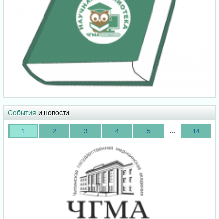
События
и новости
...
1
2
3
4
5
14