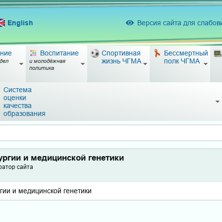
English
Версия сайта для слабо
ние
Воспитание
Спортивная
Бессмертный
жизнь ЧГМА
полк ЧГМА
дел
и молодёжная
политика
Система
оценки
качества
образования
ургии и медицинской генетики
ратор сайта
гии и медицинской генетики