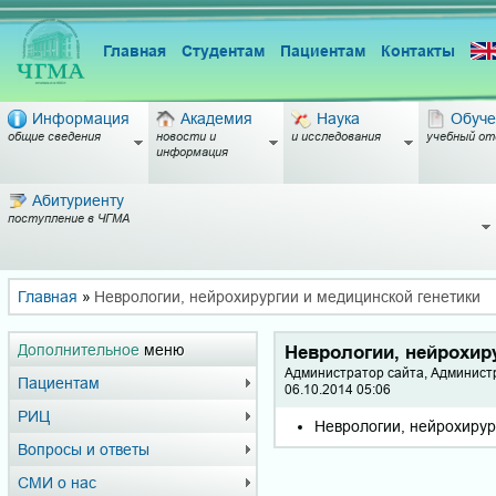
Главная
Студентам
Пациентам
Контакты
Информация
Академия
Наука
Обуче
общие сведения
новости и
и исследования
учебный от
информация
Абитуриенту
поступление в ЧГМА
Главная
»
Неврологии, нейрохирургии и медицинской генетики
Дополнительное
меню
Неврологии, нейрохир
Администратор сайта, Админист
Пациентам
06.10.2014 05:06
РИЦ
Неврологии, нейрохирур
Вопросы и ответы
СМИ о нас