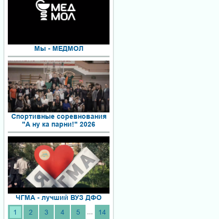
Мы - МЕДМОЛ
Спортивные соревнования
"А ну ка парни!" 2026
ЧГМА - лучший ВУЗ ДФО
...
1
2
3
4
5
14