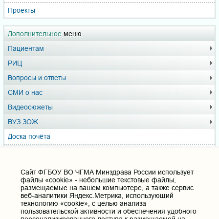
Проекты
Дополнительное
меню
Пациентам
РИЦ
Вопросы и ответы
СМИ о нас
Видеосюжеты
ВУЗ ЗОЖ
Доска почёта
Музей истории ЧГМА
Профсоюзный комитет
Cайт ФГБОУ ВО ЧГМА Минздрава России использует
файлы «cookie» - небольшие текстовые файлы,
размещаемые на вашем компьютере, а также сервис
Полезные ссылки
веб-аналитики Яндекс.Метрика, использующий
технологию «cookie», с целью анализа
Министерство здравоохранения РФ
пользовательской активности и обеспечения удобного
Горячая линия для обращений в Министерство