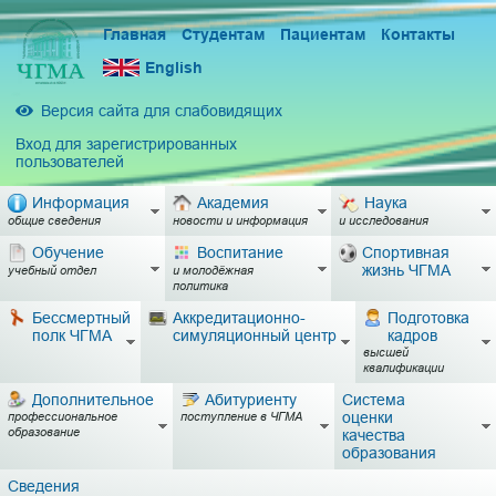
Главная
Студентам
Пациентам
Контакты
English
Версия сайта для слабовидящих
Вход для зарегистрированных
пользователей
Информация
Академия
Наука
общие сведения
новости и информация
и исследования
Обучение
Воспитание
Спортивная
жизнь ЧГМА
учебный отдел
и молодёжная
политика
Бессмертный
Аккредитационно-
Подготовка
полк ЧГМА
симуляционный центр
кадров
высшей
квалификации
Дополнительное
Абитуриенту
Система
оценки
профессиональное
поступление в ЧГМА
образование
качества
образования
Сведения