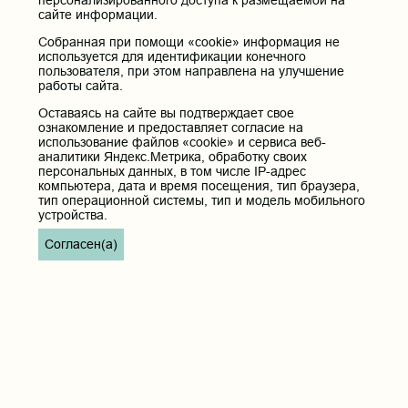
персонализированного доступа к размещаемой на
здравоохранения Российской Федерации
сайте информации.
Министерство науки и высшего образования РФ
Собранная при помощи «cookie» информация не
Министерство просвещения Российской Федерации
используется для идентификации конечного
пользователя, при этом направлена на улучшение
Единая коллекция цифровых образовательных ресурсов
работы сайта.
ФГБОУ ВО "Пензенский государственный университет"
Кафедра терапия
Оставаясь на сайте вы подтверждает свое
ознакомление и предоставляет согласие на
использование файлов «cookie» и сервиса веб-
Контактные данные и телефоны
аналитики Яндекс.Метрика, обработку своих
персональных данных, в том числе IP-адрес
Федеральное государственное бюджетное образовательное
компьютера, дата и время посещения, тип браузера,
учреждение высшего образования «Читинская
тип операционной системы, тип и модель мобильного
государственная медицинская академия» Министерства
устройства.
здравоохранения Российской Федерации
Согласен(а)
Юридический и фактический адрес:
672000, Российская Федерация, Забайкальский край, г. Чита, ул.
Горького, д. 39 «а».
Телефон приёмной ректора:
8 (3022) 35-43-24
Электронная почта:
pochta@chitgma.ru
Официальная группа «ВКонтакте»:
https://vk.com/news_chgma