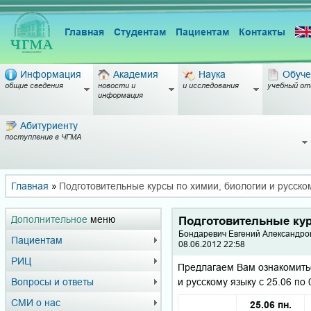
Главная
Студентам
Пациентам
Контакты
Информация
Академия
Наука
Обуче
общие сведения
новости и
и исследования
учебный от
информация
Абитуриенту
поступление в ЧГМА
Главная
»
Подготовительные курсы по химии, биологии и русско
Дополнительное
меню
Подготовительные кур
Бондаревич Евгений Александров
Пациентам
08.06.2012 22:58
РИЦ
Предлагаем Вам ознакомить
и русскому языку с 25.06 по 
Вопросы и ответы
СМИ о нас
25.06 пн.