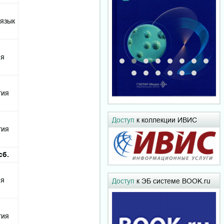
 язык
я
гия
Доступ
к коллекции ИВИС
гия
сб.
я
Доступ
к ЭБ системе BOOK.ru
гия