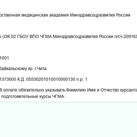
рственная медицинская академия Минздравсоцразвития России
ю (ОК 02 ГБОУ ВПО ЧГМА Минздравсоцразвития России л/сч 20916
1001
айкальскому кр. г.Чита
373000 К.Д. 05530201010010000130 п.р. 1
б оплате обязательно указывать Фамилию Имя и Отчество курсант
е подготовительные курсы ЧГМА.