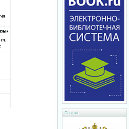
гия
язык
 гл.
с
Ссылки