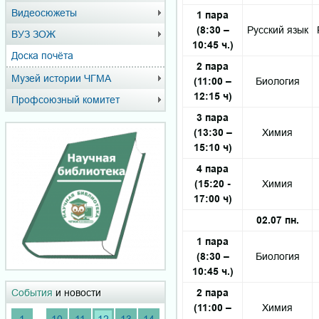
Видеосюжеты
1 пара
(8:30 –
Русский язык
ВУЗ ЗОЖ
10:45 ч.)
Доска почёта
2 пара
Музей истории ЧГМА
(11:00 –
Биология
12:15 ч)
Профсоюзный комитет
3 пара
(13:30 –
Химия
15:10 ч)
4 пара
(15:20 -
Химия
17:00 ч)
02.07 пн.
1 пара
(8:30 –
Биология
10:45 ч.)
2 пара
События
и новости
(11:00 –
Химия
...