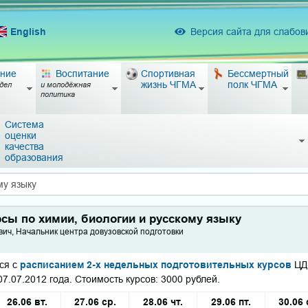
English
Версия сайта для слабо
ние
Воспитание
Спортивная
Бессмертный
жизнь ЧГМА
полк ЧГМА
дел
и молодёжная
политика
Система
оценки
качества
образования
му языку
сы по химии, биологии и русскому языку
ич, Начальник центра довузовской подготовки
ся с
расписанием 2-х недельных подготовительных курсов
ЦД
07.07.2012 года. Стоимость курсов: 3000 рублей.
26.06 вт.
27.06 ср.
28.06 чт.
29.06 пт.
30.06 