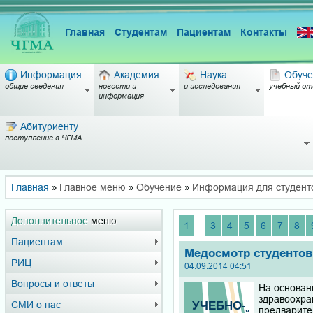
Главная
Студентам
Пациентам
Контакты
Информация
Академия
Наука
Обуче
общие сведения
новости и
и исследования
учебный от
информация
Абитуриенту
поступление в ЧГМА
Главная
»
Главное меню
»
Обучение
»
Информация для студент
Дополнительное
меню
...
1
3
4
5
6
7
8
Пациентам
Медосмотр студентов
РИЦ
04.09.2014 04:51
Вопросы и ответы
На основан
здравоохра
СМИ о нас
предварите