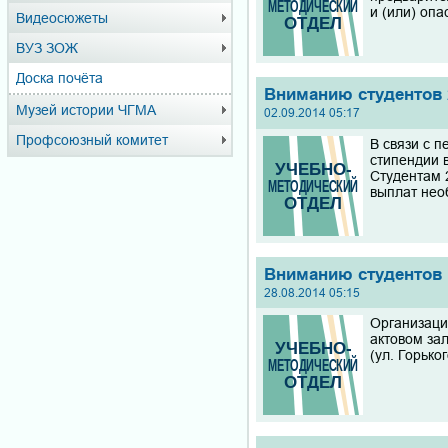
и (или) опа
Видеосюжеты
ВУЗ ЗОЖ
Доска почёта
Вниманию студентов 
Музей истории ЧГМА
02.09.2014 05:17
Профсоюзный комитет
В связи с 
стипендии 
Студентам 
выплат нео
Вниманию студентов 1
28.08.2014 05:15
Организацио
актовом зал
(ул. Горько