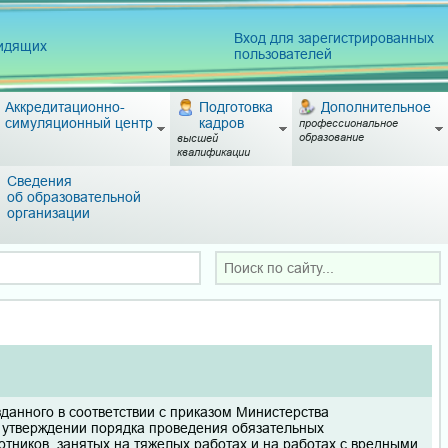
Вход для зарегистрированных
видящих
пользователей
Аккредитационно-
Подготовка
Дополнительное
симуляционный центр
кадров
профессиональное
образование
высшей
квалификации
Сведения
об образовательной
организации
анного в соответствии с приказом Министерства
б утверждении порядка проведения обязательных
тников, занятых на тяжелых работах и на работах с вредными