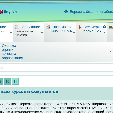
English
Версия сайта для слабо
ние
Воспитание
Спортивная
Бессмертный
жизнь ЧГМА
полк ЧГМА
дел
и молодёжная
политика
Система
оценки
качества
образования
ов
9
10
11
 всех курсов и факультетов
ии приказа Первого проректора ГБОУ ВПО ЧГМА Ю.А. Ширшова, изд
нения и социального развития РФ от 12 апреля 2011 г. № 302н «О
льных и периодических медицинских осмотров (обследований) рабо