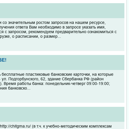
и со значительным ростом запросов на нашем ресурсе,
лучения ответа Вам необходимо в запросе указать имя,
ься с запросом, рекомендуем предварительно ознакомиться с
зке, о расписании, о размер...
ВЕ!
 бесплатные пластиковые банковские карточки, на которые
 ул. Подгорбунского, 62, здание Сбербанка РФ (район
). Время работы банка: понедельник-четверг 09:00-19:00;
ния банковско...
://chitgma.ru/ (в т.ч. к учебно-методическим комплексам