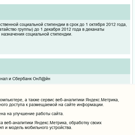
твенной социальной стипендии в срок до 1 октября 2012 года,
атайство группы) до 1 декабря 2012 года в деканаты
 назначения социальной стипендии.
инал и Сбербанк ОнЛ@йн
мпьютере, а также сервис веб-аналитики Яндекс.Метрика,
нного доступа к размещаемой на сайте информации.
на на улучшение работы сайта.
нала
а веб-аналитики Яндекс.Метрика, обработку своих
ип и модель мобильного устройства.
ие основных образовательных программ высшего медицинского