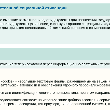
рственной социальной стипендии
не имевшие возможность подать документы для назначения государс
тавить документы (заявление, справку из органов соцзащиты и ход
в для принятия стипендиальной комиссией решения о возможности
!
обучение теперь возможна через информационно-платежный терм
cookie» - небольшие текстовые файлы, размещаемые на вашем ко
овательской активности и обеспечения удобного персонализирова
я для идентификации конечного пользователя, при этом направле
удентов на должности среднего медицинского персо
редоставляет согласие на использование файлов «cookie» и сервис
та и время посещения, тип браузера, тип операционной системы, т
вии с Положением о порядке допуска лиц, не завершивших освоен