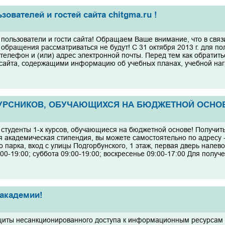
ователей и гостей сайта chitgma.ru !
пользователи и гости сайта! Обращаем Ваше внимание, что в связ
обращения рассматриваться не будут! С 31 октября 2013 г. для по
 телефон и (или) адрес электронной почты. Перед тем как обратит
сайта, содержащими информацию об учебных планах, учебной нагру
УРСНИКОВ, ОБУЧАЮЩИХСЯ НА БЮДЖЕТНОЙ ОСНО
студенты 1-х курсов, обучающиеся на бюджетной основе! Получить
я академическая стипендия, вы можете самостоятельно по адресу -
 парка, вход с улицы Подгорбунского, 1 этаж, первая дверь налево
00-19:00; суббота 09:00-19:00; воскресенье 09:00-17:00 Для получе
академии!
иты несанкционированного доступа к информационным ресурсам http