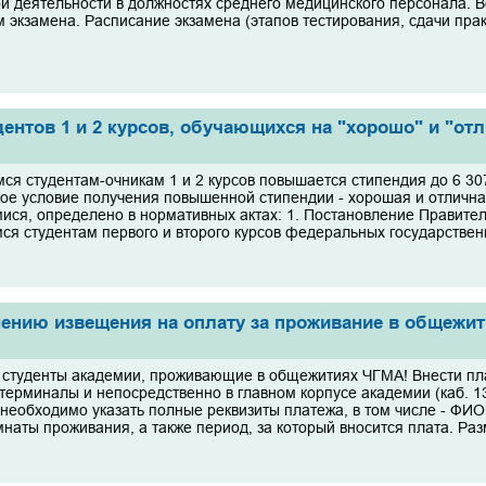
й деятельности в должностях среднего медицинского персонала. 
м экзамена. Расписание экзамена (этапов тестирования, сдачи пра
нтов 1 и 2 курсов, обучающихся на "хорошо" и "от
я студентам-очникам 1 и 2 курсов повышается стипендия до 6 307 
ое условие получения повышенной стипендии - хорошая и отличная
ся, определено в нормативных актах: 1. Постановление Правитель
я студентам первого и второго курсов федеральных государствен
нению извещения на оплату за проживание в общежи
студенты академии, проживающие в общежитиях ЧГМА! Внести плат
терминалы и непосредственно в главном корпусе академии (каб. 1
необходимо указать полные реквизиты платежа, в том числе - ФИО 
наты проживания, а также период, за который вносится плата. Раз