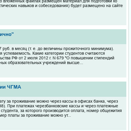
Во вложенных файлах размещен материал для подготовки ко
ктических навыков и собеседования) будет размещено на сайте
лично"
руб. в месяц (т. е. до величины прожиточного минимума).
 успеваемость. Какие категории студентов считаются
ства РФ от 2 июля 2012 г. N 679 "О повышении стипендий
ных образовательных учреждений высше...
тии ЧГМА
у за проживание можно через кассы в офисах банка, через
38). При платежах черезбанковские кассы и через платежные
студента, за которого производится оплата, номер общежития
мер платы за проживание можно ут...