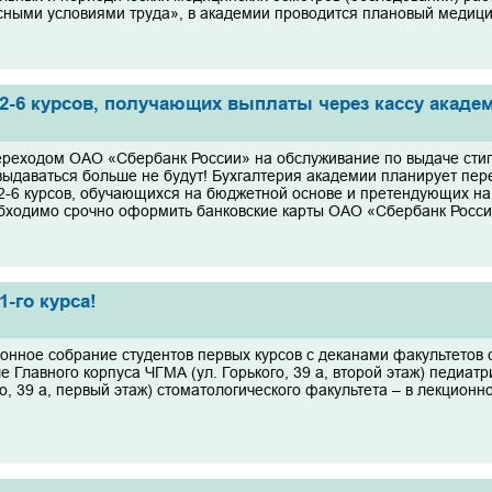
сными условиями труда», в академии проводится плановый медицински
2-6 курсов, получающих выплаты через кассу акаде
переходом ОАО «Сбербанк России» на обслуживание по выдаче стип
выдаваться больше не будут! Бухгалтерия академии планирует пере
2-6 курсов, обучающихся на бюджетной основе и претендующих на
бходимо срочно оформить банковские карты ОАО «Сбербанк России
-го курса!
нное собрание студентов первых курсов с деканами факультетов со
е Главного корпуса ЧГМА (ул. Горького, 39 а, второй этаж) педиат
го, 39 а, первый этаж) стоматологического факультета – в лекционн