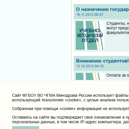
О назначении госуда
16.11.2012 06:57
Студенты, 
могут предс
факультето
Вниманию студентов
12.10.2012 04:10
Оплата за 
Cайт ФГБОУ ВО ЧГМА Минздрава России использует файлы «
использующий технологию «cookie», с целью анализа польз
Собранная при помощи «cookie» информация не используетс
о порядке допуска ст
Оставаясь на сайте вы подтверждает свое ознакомление и п
06.09.2012 07:55
персональных данных, в том числе IP-адрес компьютера, да
В соотвест