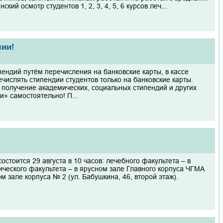
й осмотр студентов 1, 2, 3, 4, 5, 6 курсов леч...
мии!
ендий путём перечисления на банковские карты, в кассе
числять стипендии студентов только на банковские карты.
 получение академических, социальных стипендий и других
» самостоятельно! П...
стоится 29 августа в 10 часов: лечебного факультета – в
рического факультета – в ярусном зале Главного корпуса ЧГМА
ом зале корпуса № 2 (ул. Бабушкина, 46, второй этаж).