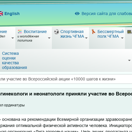
English
Версия сайта для слабо
ние
Воспитание
Спортивная
Бессмертный
жизнь ЧГМА
полк ЧГМА
дел
и молодёжная
политика
Система
оценки
качества
образования
ли участие во Всероссийской акции «10000 шагов к жизни»
инекологи и неонатологи приняли участие во Всерос
тдел ординатуры
» основана на рекомендации Всемирной организации здравоохранен
ержания оптимальной физической активности человека. Инициаторо
я организация «Лига здоровья нации». Цель акции: пропаганда ц