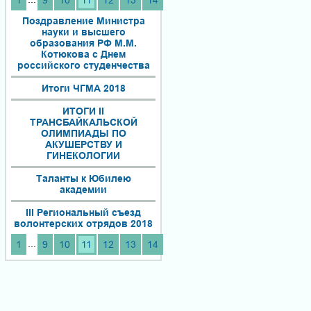
1
9
10
11
12
13
14
Поздравление Министра
науки и высшего
образования РФ М.М.
Котюкова с Днем
российского студенчества
Итоги ЧГМА 2018
ИТОГИ II
ТРАНСБАЙКАЛЬСКОЙ
ОЛИМПИАДЫ ПО
АКУШЕРСТВУ И
ГИНЕКОЛОГИИ
Таланты к Юбилею
академии
III Региональный съезд
волонтерских отрядов 2018
...
1
9
10
11
12
13
14