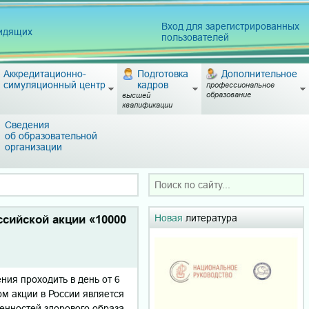
Вход для зарегистрированных
видящих
пользователей
Аккредитационно-
Подготовка
Дополнительное
симуляционный центр
кадров
профессиональное
образование
высшей
квалификации
Сведения
об образовательной
организации
Новая
литература
сийской акции «10000
ия проходить в день от 6
м акции в России является
енностей здорового образа