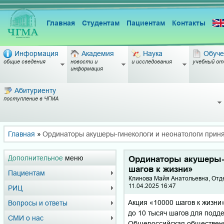
Главная
Студентам
Пациентам
Контакты
Информация
Академия
Наука
Обуче
общие сведения
новости и
и исследования
учебный от
информация
Абитуриенту
поступление в ЧГМА
Главная
»
Ординаторы акушеры-гинекологи и неонатологи приня
Дополнительное
меню
Ординаторы акушеры-г
шагов к жизни»
Пациентам
Кли­но­ва Майя Ана­то­ль­евна, О
11.04.2025 16:47
РИЦ
Акция «10000 шагов к жизни
Вопросы и ответы
до 10 тысяч шагов для подд
СМИ о нас
Общероссийская общественна