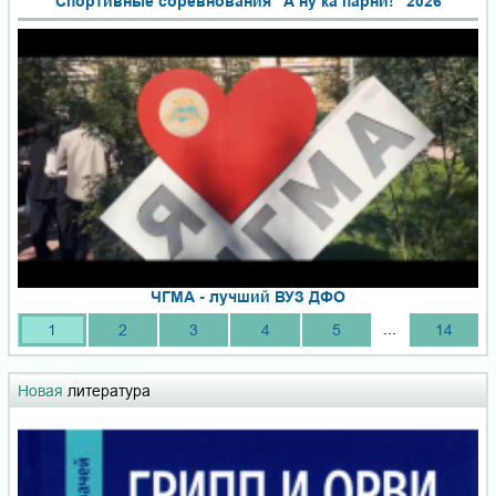
Спортивные соревнования "А ну ка парни!" 2026
ЧГМА - лучший ВУЗ ДФО
...
1
2
3
4
5
14
Новая
литература