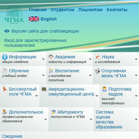
Главная
Студентам
Пациентам
Контакты
English
Версия сайта для слабовидящих
Вход для зарегистрированных
пользователей
Информация
Академия
Наука
общие сведения
новости и информация
и исследования
Обучение
Воспитание
Спортивная
жизнь ЧГМА
учебный отдел
и молодёжная
политика
Бессмертный
Аккредитационно-
Подготовка
полк ЧГМА
симуляционный центр
кадров
высшей
квалификации
Дополнительное
Абитуриенту
Система
оценки
профессиональное
поступление в ЧГМА
образование
качества
образования
Сведения