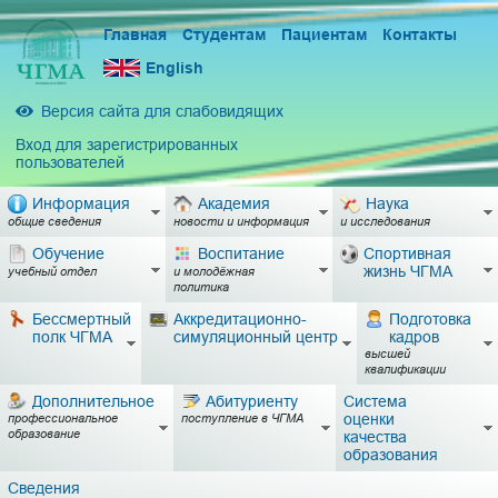
Главная
Студентам
Пациентам
Контакты
English
Версия сайта для слабовидящих
Вход для зарегистрированных
пользователей
Информация
Академия
Наука
общие сведения
новости и информация
и исследования
Обучение
Воспитание
Спортивная
жизнь ЧГМА
учебный отдел
и молодёжная
политика
Бессмертный
Аккредитационно-
Подготовка
полк ЧГМА
симуляционный центр
кадров
высшей
квалификации
Дополнительное
Абитуриенту
Система
оценки
профессиональное
поступление в ЧГМА
образование
качества
образования
Сведения