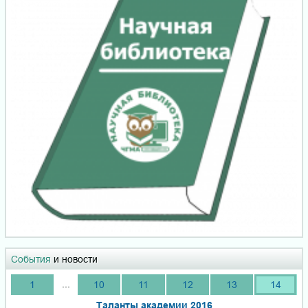
События
и новости
...
1
10
11
12
13
14
Таланты академии 2016