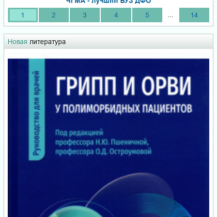
ЧГМА - лучший ВУЗ ДФО
...
1
2
3
4
5
14
Новая
литература