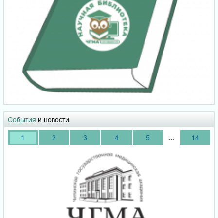
События
и новости
...
1
2
3
4
5
14