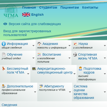
Главная
Студентам
Пациентам
Контакты
English
Версия сайта для слабовидящих
Вход для зарегистрированных
пользователей
Информация
Академия
Наука
общие сведения
новости и информация
и исследования
Обучение
Воспитание
Спортивная
жизнь ЧГМА
учебный отдел
и молодёжная
политика
Бессмертный
Аккредитационно-
Подготовка
полк ЧГМА
симуляционный центр
кадров
высшей
квалификации
Дополнительное
Абитуриенту
Система
оценки
профессиональное
поступление в ЧГМА
образование
качества
образования
Сведения