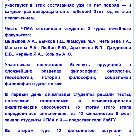
участвуют в этих состязаниях уже 13 лет подряд — и
каждый раз возвращаются с победой! Этот год не стал
исключением.
Честь ЧГМА отстаивали студенты 2 курса лечебного
факультета:
Цыдыпов А.А., Бычков Г.Д., Жамсуев М.А., Четырёва Т.А.,
Малыхина Е.А., Любин Е.Ю., Аракчеева В.П., Дамдинова
Е.Б., Черных Я.А., Козырь А.Ю.
Участникам предстояло блеснуть эрудицией в
сложнейших разделах философии: онтологии,
гносеологии, истории философии, социальной
философии и даже логике.
В первый день олимпиады студенты решали тесты,
логические головоломки и демонстрировали
аналитические способности. По итогам этого этапа
определились сильнейшие: из 12 финалистов 9 мест
заняли студенты ЧГМА и 3 — представители ЗабГУ.
Во втором туре 12 финалистов вступили в