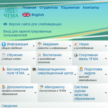
Главная
Студентам
Пациентам
Контакты
English
Версия сайта для слабовидящих
Вход для зарегистрированных
пользователей
Информация
Академия
Наука
общие сведения
новости и информация
и исследования
Обучение
Воспитание
Спортивная
жизнь ЧГМА
учебный отдел
и молодёжная
политика
Бессмертный
Аккредитационно-
Подготовка
полк ЧГМА
симуляционный центр
кадров
высшей
квалификации
Дополнительное
Абитуриенту
Система
оценки
профессиональное
поступление в ЧГМА
образование
качества
образования
Сведения