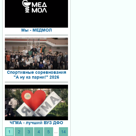
Мы - МЕДМОЛ
Спортивные соревнования
"А ну ка парни!" 2026
ЧГМА - лучший ВУЗ ДФО
...
1
2
3
4
5
14