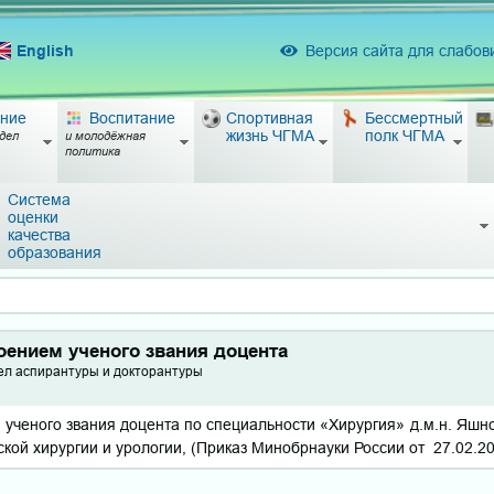
English
Версия сайта для слабо
ние
Воспитание
Спортивная
Бессмертный
жизнь ЧГМА
полк ЧГМА
дел
и молодёжная
политика
Система
оценки
качества
образования
оением ученого звания доцента
ел аспирантуры и докторантуры
ученого звания доцента по специальности «Хирургия» д.м.н. Яшн
кой хирургии и урологии,
(Приказ Минобрнауки России от
27.02.20