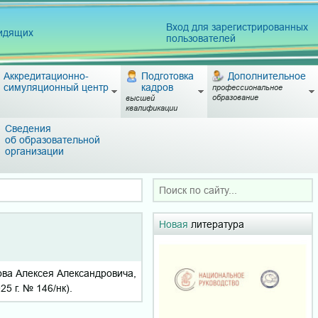
Вход для зарегистрированных
видящих
пользователей
Аккредитационно-
Подготовка
Дополнительное
симуляционный центр
кадров
профессиональное
образование
высшей
квалификации
Сведения
об образовательной
организации
Новая
литература
ова Алексея Александровича,
25 г. № 146/нк).