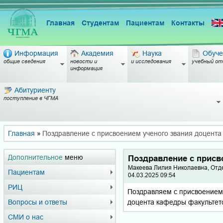
Главная
Студентам
Пациентам
Контакты
Информация
Академия
Наука
Обуче
общие сведения
новости и
и исследования
учебный от
информация
Абитуриенту
поступление в ЧГМА
Главная
»
Поздравление с присвоением ученого звания доцента
Дополнительное
меню
Поздравление с присв
Макеева Лилия Николаевна, Отд
Пациентам
04.03.2025 09:54
РИЦ
Поздравляем с присвоением 
доцента кафедры факультетс
Вопросы и ответы
СМИ о нас