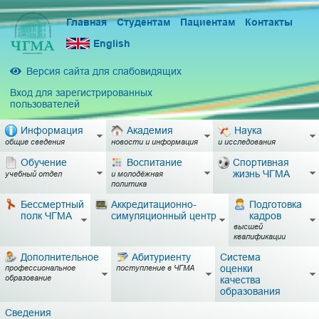
Главная
Студентам
Пациентам
Контакты
English
Версия сайта для слабовидящих
Вход для зарегистрированных
пользователей
Информация
Академия
Наука
общие сведения
новости и информация
и исследования
Обучение
Воспитание
Спортивная
жизнь ЧГМА
учебный отдел
и молодёжная
политика
Бессмертный
Аккредитационно-
Подготовка
полк ЧГМА
симуляционный центр
кадров
высшей
квалификации
Дополнительное
Абитуриенту
Система
оценки
профессиональное
поступление в ЧГМА
образование
качества
образования
Сведения