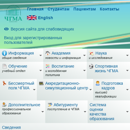
Главная
Студентам
Пациентам
Контакты
English
Версия сайта для слабовидящих
Вход для зарегистрированных
пользователей
Информация
Академия
Наука
общие сведения
новости и информация
и исследования
Обучение
Воспитание
Спортивная
жизнь ЧГМА
учебный отдел
и молодёжная
политика
Бессмертный
Аккредитационно-
Подготовка
полк ЧГМА
симуляционный центр
кадров
высшей
квалификации
Дополнительное
Абитуриенту
Система
оценки
профессиональное
поступление в ЧГМА
образование
качества
образования
Сведения