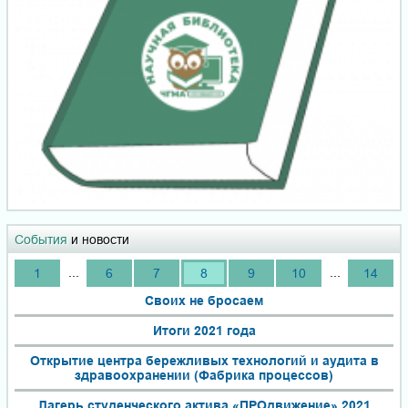
События
и новости
...
...
1
6
7
8
9
10
14
Своих не бросаем
Итоги 2021 года
Открытие центра бережливых технологий и аудита в
здравоохранении (Фабрика процессов)
Лагерь студенческого актива «ПРОдвижение» 2021