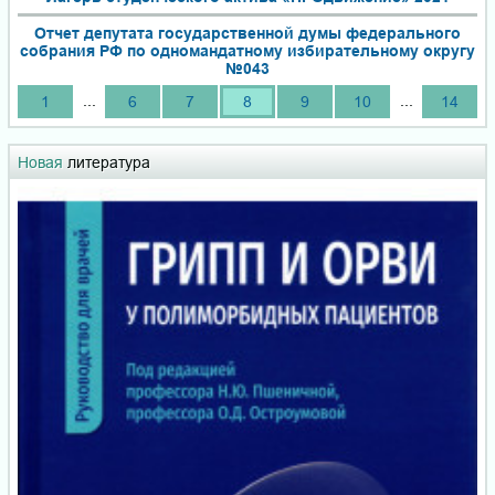
Отчет депутата государственной думы федерального
собрания РФ по одномандатному избирательному округу
№043
...
...
1
6
7
8
9
10
14
Новая
литература