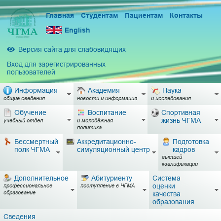
Главная
Студентам
Пациентам
Контакты
English
Версия сайта для слабовидящих
Вход для зарегистрированных
пользователей
Информация
Академия
Наука
общие сведения
новости и информация
и исследования
Обучение
Воспитание
Спортивная
жизнь ЧГМА
учебный отдел
и молодёжная
политика
Бессмертный
Аккредитационно-
Подготовка
полк ЧГМА
симуляционный центр
кадров
высшей
квалификации
Дополнительное
Абитуриенту
Система
оценки
профессиональное
поступление в ЧГМА
образование
качества
образования
Сведения