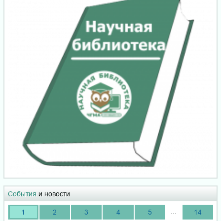
События
и новости
...
1
2
3
4
5
14