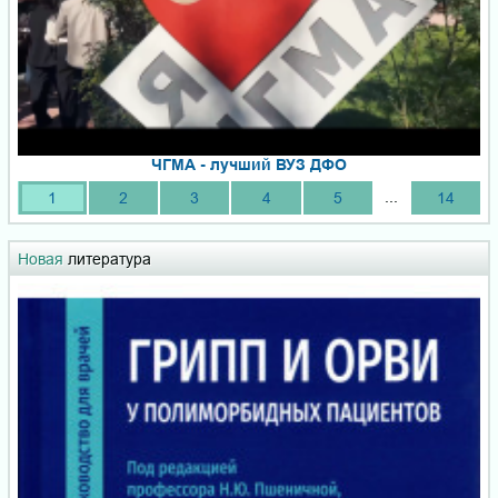
ЧГМА - лучший ВУЗ ДФО
...
1
2
3
4
5
14
Новая
литература