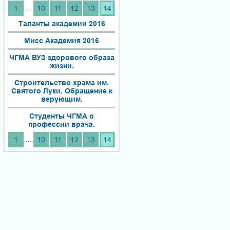
...
1
10
11
12
13
14
Таланты академии 2016
Мисс Академия 2016
ЧГМА ВУЗ здорового образа
жизни.
Строительство храма им.
Святого Луки. Обращение к
верующим.
Студенты ЧГМА о
профессии врача.
...
1
10
11
12
13
14