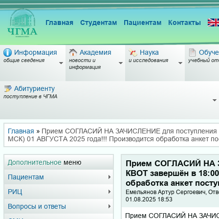
Главная
Студентам
Пациентам
Контакты
Информация
Академия
Наука
Обуче
общие сведения
новости и
и исследования
учебный от
информация
Абитуриенту
поступление в ЧГМА
Главная
»
Прием СОГЛАСИЙ НА ЗАЧИСЛЕНИЕ для поступления 
МСК) 01 АВГУСТА 2025 года!!! Производится обработка анкет п
Дополнительное
меню
Прием СОГЛАСИЙ НА 
КВОТ завершён в 18:00
Пациентам
обработка анкет пост
РИЦ
Емельянов Артур Сергоевич, От
01.08.2025 18:53
Вопросы и ответы
Прием СОГЛАСИЙ НА ЗАЧИС