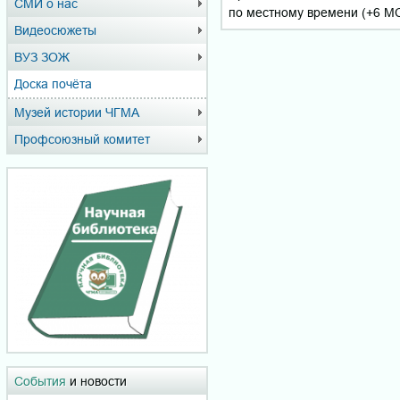
СМИ о нас
по местному времени (+6 МС
Видеосюжеты
ВУЗ ЗОЖ
Доска почёта
Музей истории ЧГМА
Профсоюзный комитет
События
и новости