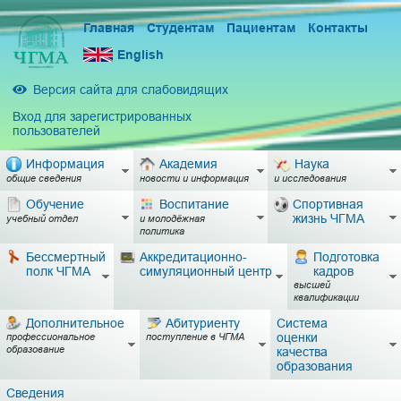
Главная
Студентам
Пациентам
Контакты
English
Версия сайта для слабовидящих
Вход для зарегистрированных
пользователей
Информация
Академия
Наука
общие сведения
новости и информация
и исследования
Обучение
Воспитание
Спортивная
жизнь ЧГМА
учебный отдел
и молодёжная
политика
Бессмертный
Аккредитационно-
Подготовка
полк ЧГМА
симуляционный центр
кадров
высшей
квалификации
Дополнительное
Абитуриенту
Система
оценки
профессиональное
поступление в ЧГМА
образование
качества
образования
Сведения