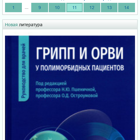
...
1
9
10
11
12
13
14
Новая
литература