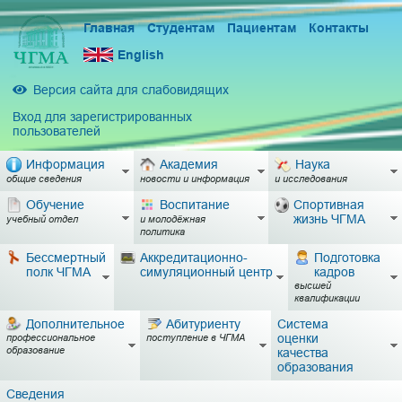
Главная
Студентам
Пациентам
Контакты
English
Версия сайта для слабовидящих
Вход для зарегистрированных
пользователей
Информация
Академия
Наука
общие сведения
новости и информация
и исследования
Обучение
Воспитание
Спортивная
жизнь ЧГМА
учебный отдел
и молодёжная
политика
Бессмертный
Аккредитационно-
Подготовка
полк ЧГМА
симуляционный центр
кадров
высшей
квалификации
Дополнительное
Абитуриенту
Система
оценки
профессиональное
поступление в ЧГМА
образование
качества
образования
Сведения