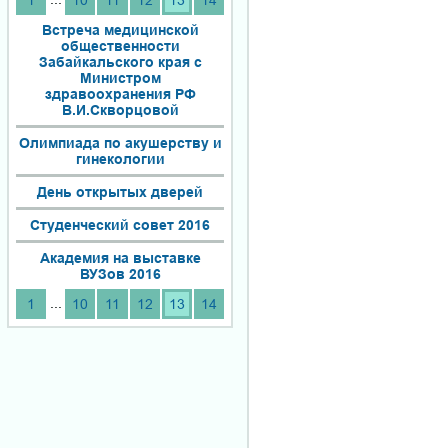
1
10
11
12
13
14
Встреча медицинской
общественности
Забайкальского края с
Министром
здравоохранения РФ
В.И.Скворцовой
Олимпиада по акушерству и
гинекологии
День открытых дверей
Студенческий совет 2016
Академия на выставке
ВУЗов 2016
...
1
10
11
12
13
14