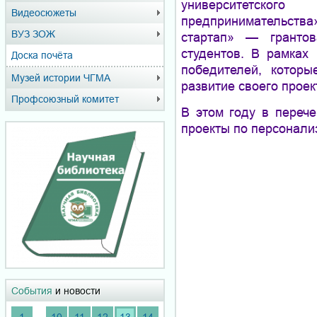
университетск
Видеосюжеты
предпринимательства»
ВУЗ ЗОЖ
стартап» — грантов
студентов. В рамках
Доска почёта
победителей, котор
Музей истории ЧГМА
развитие своего проек
Профсоюзный комитет
В этом году в переч
проекты по персонали
События
и новости
...