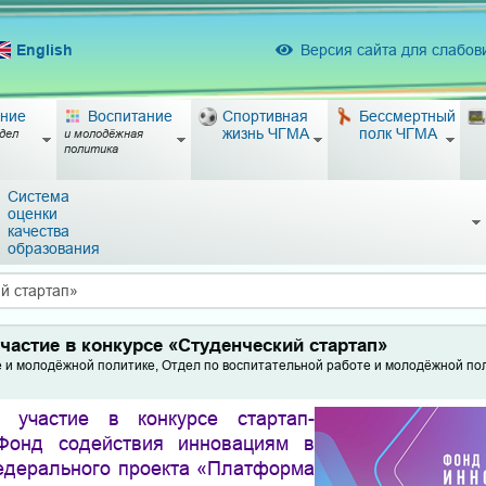
English
Версия сайта для слабо
ние
Воспитание
Спортивная
Бессмертный
жизнь ЧГМА
полк ЧГМА
дел
и молодёжная
политика
Система
оценки
качества
образования
й стартап»
частие в конкурсе «Студенческий стартап»
е и молодёжной политике, Отдел по воспитательной работе и молодёжной по
 участие в конкурсе стартап-
 Фонд содействия инновациям в
едерального проекта «Платформа