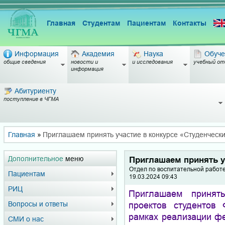
Главная
Студентам
Пациентам
Контакты
Информация
Академия
Наука
Обуче
общие сведения
новости и
и исследования
учебный от
информация
Абитуриенту
поступление в ЧГМА
Главная
»
Приглашаем принять участие в конкурсе «Студенчески
Дополнительное
меню
Приглашаем принять у
Отдел по воспитательной работ
Пациентам
19.03.2024 09:43
РИЦ
Приглашаем принять
проектов студентов
Вопросы и ответы
рамках реализации ф
СМИ о нас