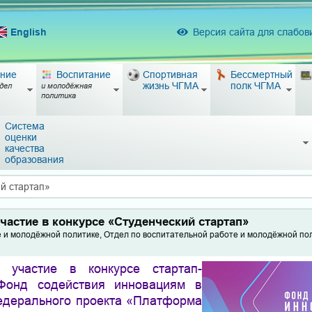
English
Версия сайта для слабо
ние
Воспитание
Спортивная
Бессмертный
жизнь ЧГМА
полк ЧГМА
дел
и молодёжная
политика
Система
оценки
качества
образования
й стартап»
частие в конкурсе «Студенческий стартап»
е и молодёжной политике, Отдел по воспитательной работе и молодёжной по
 участие в конкурсе стартап-
 Фонд содействия инновациям в
едерального проекта «Платформа