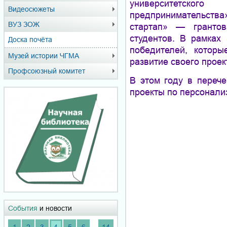
университетск
Видеосюжеты
предпринимательства»
ВУЗ ЗОЖ
стартап» — грантов
студентов. В рамках
Доска почёта
победителей, котор
Музей истории ЧГМА
развитие своего проек
Профсоюзный комитет
В этом году в переч
проекты по персонали
События
и новости
...