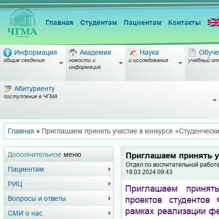
Главная
Студентам
Пациентам
Контакты
Информация
Академия
Наука
Обуче
общие сведения
новости и
и исследования
учебный от
информация
Абитуриенту
поступление в ЧГМА
Главная
»
Приглашаем принять участие в конкурсе «Студенчески
Дополнительное
меню
Приглашаем принять у
Отдел по воспитательной работ
Пациентам
19.03.2024 09:43
РИЦ
Приглашаем принять
проектов студентов
Вопросы и ответы
рамках реализации ф
СМИ о нас