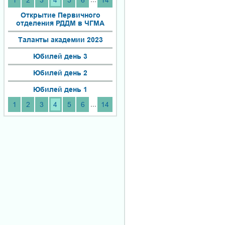
1
2
3
4
5
6
14
Открытие Первичного
отделения РДДМ в ЧГМА
Таланты академии 2023
Юбилей день 3
Юбилей день 2
Юбилей день 1
...
1
2
3
4
5
6
14