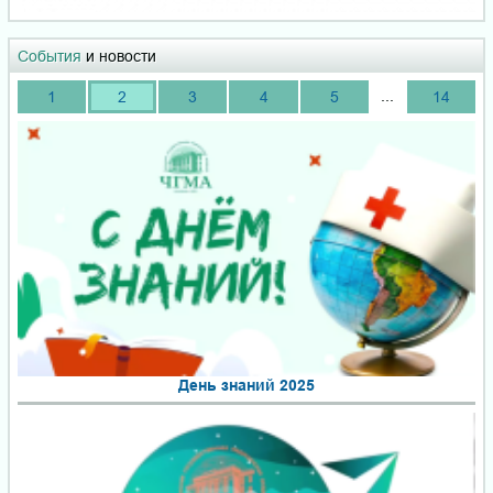
События
и новости
...
1
2
3
4
5
14
День знаний 2025