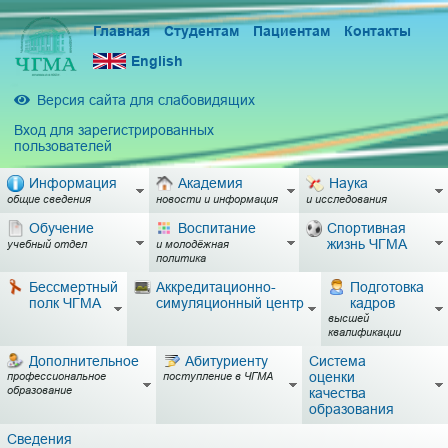
Главная
Студентам
Пациентам
Контакты
English
Версия сайта для слабовидящих
Вход для зарегистрированных
пользователей
Информация
Академия
Наука
общие сведения
новости и информация
и исследования
Обучение
Воспитание
Спортивная
жизнь ЧГМА
учебный отдел
и молодёжная
политика
Бессмертный
Аккредитационно-
Подготовка
полк ЧГМА
симуляционный центр
кадров
высшей
квалификации
Дополнительное
Абитуриенту
Система
оценки
профессиональное
поступление в ЧГМА
образование
качества
образования
Сведения