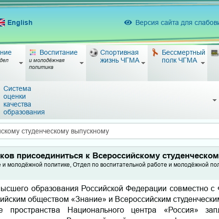
English
Версия сайта для слабо
ние
Воспитание
Спортивная
Бессмертный
жизнь ЧГМА
полк ЧГМА
дел
и молодёжная
политика
Система
оценки
качества
образования
йскому студенческому выпускному
ков присоединиться к Всероссийскому студенческо
е и молодёжной политике, Отдел по воспитательной работе и молодёжной по
высшего образования Российской Федерации совместно с
сийским обществом «Знание» и Всероссийским студенчески
е пространства Национального центра «Россия» зап