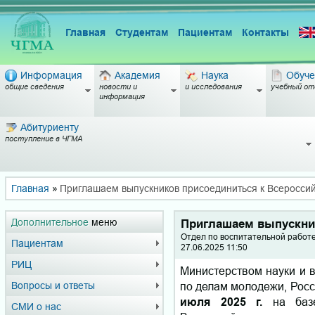
Главная
Студентам
Пациентам
Контакты
Информация
Академия
Наука
Обуче
общие сведения
новости и
и исследования
учебный от
информация
Абитуриенту
поступление в ЧГМА
Главная
»
Приглашаем выпускников присоединиться к Всеросси
Дополнительное
меню
Приглашаем выпускни
Отдел по воспитательной работ
Пациентам
27.06.2025 11:50
РИЦ
Министерством науки и 
по делам молодежи, Рос
Вопросы и ответы
июля 2025 г.
на баз
СМИ о нас