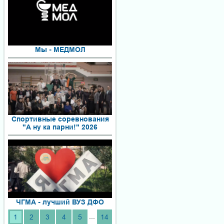
Мы - МЕДМОЛ
Спортивные соревнования
"А ну ка парни!" 2026
ЧГМА - лучший ВУЗ ДФО
...
1
2
3
4
5
14