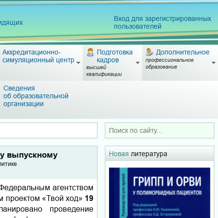
Вход для зарегистрированных
видящих
пользователей
Аккредитационно-
Подготовка
Дополнительное
симуляционный центр
кадров
профессиональное
образование
высшей
квалификации
Сведения
об образовательной
организации
Новая
литература
му выпускному
литике
 Федеральным агентством
м проектом «Твой ход»
19
ланировано проведение