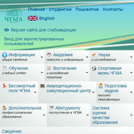
Главная
Студентам
Пациентам
Контакты
English
Версия сайта для слабовидящих
Вход для зарегистрированных
пользователей
Информация
Академия
Наука
общие сведения
новости и информация
и исследования
Обучение
Воспитание
Спортивная
жизнь ЧГМА
учебный отдел
и молодёжная
политика
Бессмертный
Аккредитационно-
Подготовка
полк ЧГМА
симуляционный центр
кадров
высшей
квалификации
Дополнительное
Абитуриенту
Система
оценки
профессиональное
поступление в ЧГМА
образование
качества
образования
Сведения