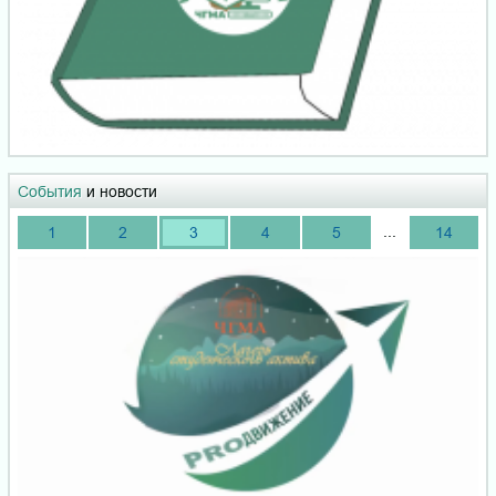
События
и новости
...
1
2
3
4
5
14