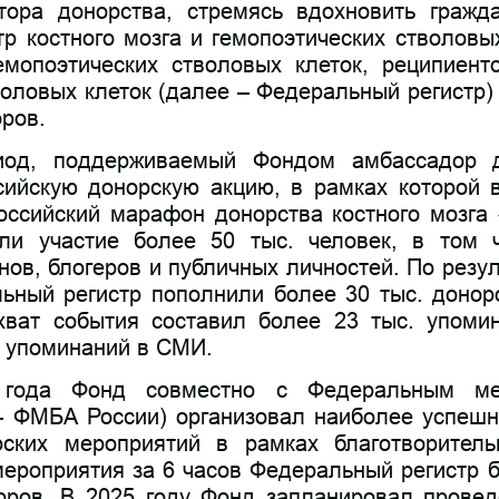
тора донорства, стремясь вдохновить гражд
р костного мозга и гемопоэтических стволовых
емопоэтических стволовых клеток, реципиент
воловых клеток (далее – Федеральный регистр)
ров.
од, поддерживаемый Фондом амбассадор д
ийскую донорскую акцию, в рамках которой в
ссийский марафон донорства костного мозга 
ли участие более 50 тыс. человек, в том 
нов, блогеров и публичных личностей. По резу
ьный регистр пополнили более 30 тыс. доноро
ват события составил более 23 тыс. упоми
. упоминаний в СМИ.
года Фонд совместно с Федеральным мед
– ФМБА России) организовал наиболее успешн
ских мероприятий в рамках благотворитель
мероприятия за 6 часов Федеральный регистр 
оров. В 2025 году Фонд запланировал провед