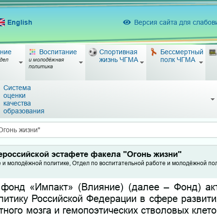
English
Версия сайта для слабо
ние
Воспитание
Спортивная
Бессмертный
жизнь ЧГМА
полк ЧГМА
дел
и молодёжная
политика
Система
оценки
качества
образования
Огонь жизни"
ероссийской эстафете факела "Огонь жизни"
е и молодёжной политике, Отдел по воспитательной работе и молодёжной по
 фонд «Импакт» (Влияние) (далее – Фонд) ак
литику Российской Федерации в сфере развити
тного мозга и гемопоэтических стволовых клето