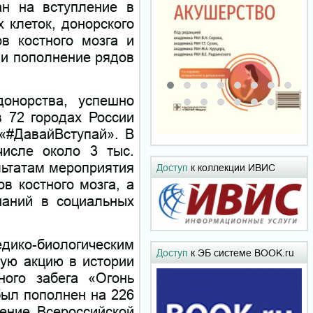
ан на вступление в
 клеток, донорского
ов костного мозга и
 и пополнение рядов
онорства, успешно
 72 городах России
«#ДавайВступай». В
числе около 3 тыс.
льтатам мероприятия
Доступ
к коллекции ИВИС
в костного мозга, а
наний в социальных
ико-биологическим
Доступ
к ЭБ системе BOOK.ru
ую акцию в истории
ного забега «Огонь
был пополнен на 226
ение Всероссийской