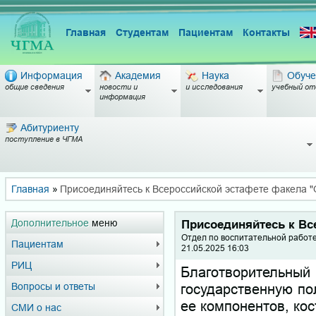
Главная
Студентам
Пациентам
Контакты
Информация
Академия
Наука
Обуче
общие сведения
новости и
и исследования
учебный от
информация
Абитуриенту
поступление в ЧГМА
Главная
»
Присоединяйтесь к Всероссийской эстафете факела "
Дополнительное
меню
Присоединяйтесь к Вс
Отдел по воспитательной работ
Пациентам
21.05.2025 16:03
РИЦ
Благотворительный
государственную по
Вопросы и ответы
ее компонентов, кос
СМИ о нас