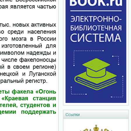
рая является частью
тыс. новых активных
во среди населения
ого мозга в России
 изготовленный для
символом надежды и
м числе факелоносцы
й в своем регионе)
нецкой и Луганской
ральный регистр.
феты факела «Огонь
 «Краевая станция
телей, студентов и
демии поддержать
Ссылки