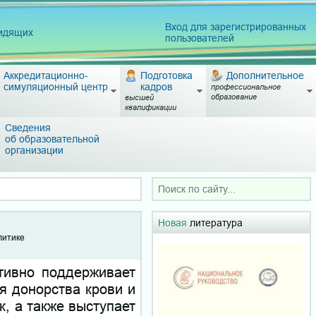
Вход для зарегистрированных
видящих
пользователей
Аккредитационно-
Подготовка
Дополнительное
симуляционный центр
кадров
профессиональное
образование
высшей
квалификации
Сведения
об образовательной
организации
Новая
литература
литике
тивно поддерживает
я донорства крови и
к, а также выступает