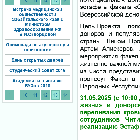
1
10
11
12
13
14
эстафеты факела «О
Встреча медицинской
Всероссийской доно
общественности
Забайкальского края с
Министром
Цель Проекта – поп
здравоохранения РФ
доноров и популяр
В.И.Скворцовой
страны. Лицом Про
Олимпиада по акушерству и
Артем Алискеров. 
гинекологии
мероприятия факел 
День открытых дверей
жизненно важной ми
из числа представи
Студенческий совет 2016
пронесут Факел в 
Академия на выставке
Народных Республик
ВУЗов 2016
...
1
10
11
12
13
14
31.05.2025 (с 10:
жизни» и донорск
переливания крови
сотрудников Чит
реализацию Эстафе