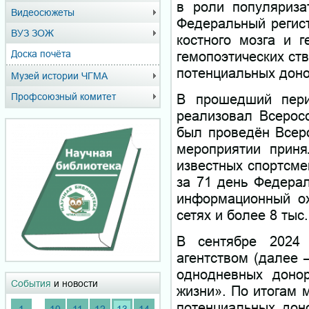
в роли популяриза
Видеосюжеты
Федеральный регист
ВУЗ ЗОЖ
костного мозга и г
гемопоэтических ст
Доска почёта
потенциальных доно
Музей истории ЧГМА
В прошедший пери
Профсоюзный комитет
реализовал Всеросс
был проведён Всеро
мероприятии приня
известных спортсме
за 71 день Федерал
информационный ох
сетях и более 8 тыс
В сентябре 2024 
агентством (далее 
однодневных донор
События
и новости
жизни». По итогам 
потенциальных дон
...