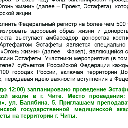
гонь жизни» (далее – Проект, Эстафета), кото
рской акции.
олнить Федеральный регистр на более чем 500 
изировать здоровый образ жизни и донорст
екта выступает амбассадор донорства костн
Артефактом Эстафеты является специально
«Огонь жизни» (далее – Факел), являющийся 
ссии Эстафеты. Участники мероприятия (в то
телей субъектов Российской Федерации кажды
100 городах России, включая территории До
, передавая идею важности вступления в Феде
00 до 12:00) запланировано проведение Эста
ой акции в г. Чите. Место проведения:
», ул. Балябина, 5. Приглашаем преподава
инской государственной медицинской ака
ты на территории г. Читы.