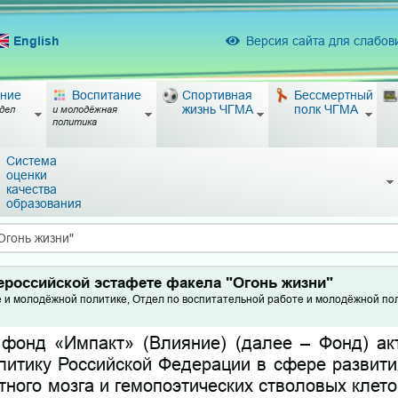
English
Версия сайта для слабо
ние
Воспитание
Спортивная
Бессмертный
жизнь ЧГМА
полк ЧГМА
дел
и молодёжная
политика
Система
оценки
качества
образования
Огонь жизни"
ероссийской эстафете факела "Огонь жизни"
е и молодёжной политике, Отдел по воспитательной работе и молодёжной по
 фонд «Импакт» (Влияние) (далее – Фонд) ак
литику Российской Федерации в сфере развити
тного мозга и гемопоэтических стволовых клето