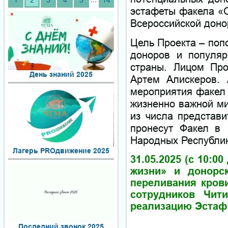
1
2
3
4
5
14
эстафеты факела «О
Всероссийской доно
Цель Проекта – поп
доноров и популяр
страны. Лицом Про
День знаний 2025
Артем Алискеров. 
мероприятия факел 
жизненно важной ми
из числа представи
пронесут Факел в 
Народных Республик
Лагерь PROдвижение 2025
31.05.2025 (с 10:
жизни» и донорск
переливания крови
сотрудников Чит
реализацию Эстафе
Последний звонок 2025