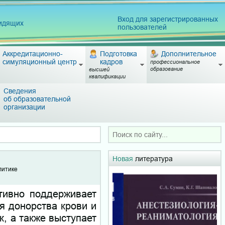
Вход для зарегистрированных
видящих
пользователей
Аккредитационно-
Подготовка
Дополнительное
симуляционный центр
кадров
профессиональное
образование
высшей
квалификации
Сведения
об образовательной
организации
Новая
литература
литике
тивно поддерживает
я донорства крови и
к, а также выступает