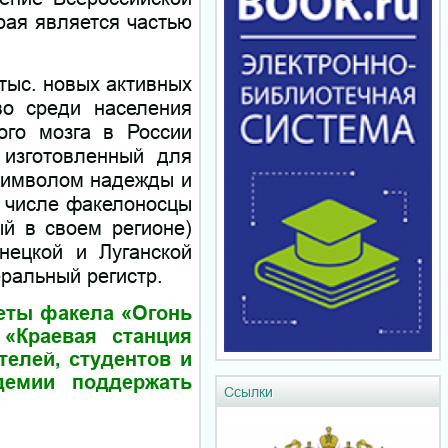
рая является частью
тыс. новых активных
во среди населения
ого мозга в России
 изготовленный для
символом надежды и
м числе факелоносцы
й в своем регионе)
нецкой и Луганской
ральный регистр.
феты факела «Огонь
 «Краевая станция
телей, студентов и
демии поддержать
Ссылки