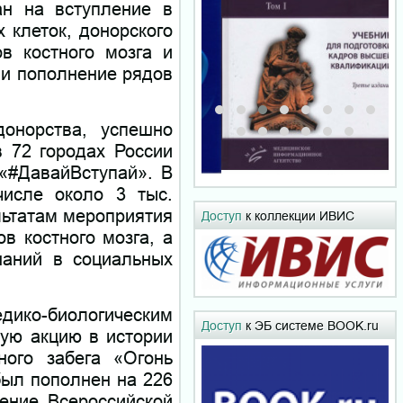
ан на вступление в
 клеток, донорского
ов костного мозга и
 и пополнение рядов
онорства, успешно
 72 городах России
«#ДавайВступай». В
числе около 3 тыс.
льтатам мероприятия
Доступ
к коллекции ИВИС
в костного мозга, а
наний в социальных
ико-биологическим
Доступ
к ЭБ системе BOOK.ru
ую акцию в истории
ного забега «Огонь
был пополнен на 226
ение Всероссийской