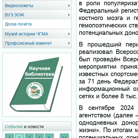
в роли популяриза
Видеосюжеты
Федеральный регист
ВУЗ ЗОЖ
костного мозга и г
гемопоэтических ст
Доска почёта
потенциальных доно
Музей истории ЧГМА
В прошедший пери
Профсоюзный комитет
реализовал Всеросс
был проведён Всеро
мероприятии приня
известных спортсме
за 71 день Федерал
информационный ох
сетях и более 8 тыс
В сентябре 2024 
агентством (далее 
однодневных донор
События
и новости
жизни». По итогам 
потенциальных дон
...