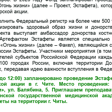
гонь жизни» (далее – Проект, Эстафета), кото
рской акции.
олнить Федеральный регистр на более чем 500 
изировать здоровый образ жизни и донорст
екта выступает амбассадор донорства костн
Артефактом Эстафеты является специально
«Огонь жизни» (далее – Факел), являющийся 
ссии Эстафеты. Участники мероприятия (в то
телей субъектов Российской Федерации кажды
100 городах России, включая территории До
, передавая идею важности вступления в Феде
00 до 12:00) запланировано проведение Эста
ой акции в г. Чите. Место проведения:
», ул. Балябина, 5. Приглашаем преподава
инской государственной медицинской ака
ты на территории г. Читы.