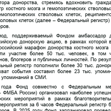
тора донорства, стремясь вдохновить гражд
р костного мозга и гемопоэтических стволовых
емопоэтических стволовых клеток, реципиент
воловых клеток (далее – Федеральный регистр)
ров.
од, поддерживаемый Фондом амбассадор д
ийскую донорскую акцию, в рамках которой в
ссийский марафон донорства костного мозга 
ли участие более 50 тыс. человек, в том 
нов, блогеров и публичных личностей. По резу
ьный регистр пополнили более 30 тыс. доноро
ват события составил более 23 тыс. упоми
. упоминаний в СМИ.
года Фонд совместно с Федеральным мед
– ФМБА России) организовал наиболее успешн
ских мероприятий в рамках благотворитель
мероприятия за 6 часов Федеральный регистр 
оров. В 2025 году Фонд запланировал провед