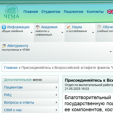
Главная
Студентам
Пациентам
Контакты
Информация
Академия
Наука
Обуче
общие сведения
новости и
и исследования
учебный от
информация
Абитуриенту
поступление в ЧГМА
Главная
»
Присоединяйтесь к Всероссийской эстафете факела "
Дополнительное
меню
Присоединяйтесь к Вс
Отдел по воспитательной работ
Пациентам
21.05.2025 16:03
РИЦ
Благотворительный
государственную по
Вопросы и ответы
ее компонентов, кос
СМИ о нас