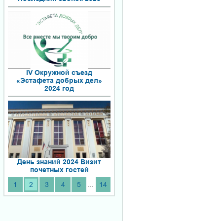
IV Окружной съезд
«Эстафета добрых дел»
2024 год
День знаний 2024 Визит
почетных гостей
...
1
2
3
4
5
14