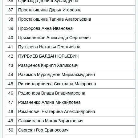
36
Одилзода Дониш Зубайдулло
37
Простакишина Дарья Игоревна
38
Простакишина Талина Анатольевна
39
Прохорова Анна Ивановна
40
Пряженников Александр Сергеевич
41
Пузырева Наталья Георгиевна
42
ПУРБУЕВ БАЛДАН ЮРЬЕВИЧ
43
Разаренов Кирилл Халикович
44
Рахимов Муродджон Мирмахмудович
45
Ринчиндоржиева Светлана Маюровна
46
Родионова Влада Владимировна
47
Романенко Алина Михайловна
48
Романович Екатерина Александровна
49
Санжижапов Магак Зоригтоевич
50
Саргсян Гор Ераносович