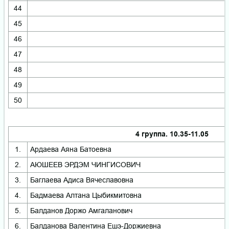
44
45
46
47
48
49
50
4 группа. 10.35-11.05
1.
Ардаева Аяна Батоевна
2.
АЮШЕЕВ ЭРДЭМ ЧИНГИСОВИЧ
3.
Баглаева Адиса Вячеславовна
4.
Бадмаева Алтана Цыбикмитовна
5.
Балданов Доржо Амгаланович
6.
Балданова Валентина Ешэ-Доржиевна