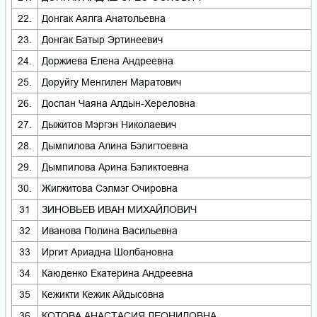
22.
Донгак Аялга Анатольевна
23.
Донгак Батыр Эртинеевич
24.
Доржиева Елена Андреевна
25.
Доруйгу Менгилен Маратович
26.
Доспан Чаяна Алдын-Хереловна
27.
Дыжитов Мэргэн Николаевич
28.
Дымпилова Алина Бэлигтоевна
29.
Дымпилова Арина Бэликтоевна
30.
Жигжитова Сэлмэг Очировна
31
ЗИНОВЬЕВ ИВАН МИХАЙЛОВИЧ
32
Иванова Полина Васильевна
33
Иргит Ариадна Шолбановна
34
Каюденко Екатерина Андреевна
35
Кежикти Кежик Айдысовна
36
КОТОВА АНАСТАСИЯ ЛЕОНИДОВНА