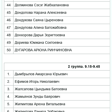
44
Должинова Сэсэг Жабхалановна
45
Дондопова Нарана Алексеевна
46
Дондукова Саяна Цыреновна
47
Дондупова Алина Батожабовна
48
Донхорова Дарья Зоригтоевна
49
Дориева Юмжана Соктоевна
50
ДУГАРОВА АРЮНА РИНЧИНОВНА
2 группа. 9.15-9.45
1.
Дымбрылов Амарсана Юрьевич
2.
Ефимов Игорь Николаевич
3.
Жалсапова Цындыма Батоевна
4.
Жамьянов Зунды Баярович
5.
Жигмитова Арюна Витальевна
6.
Жигмитова Дэнира Элбэковна