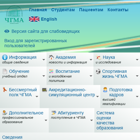
Главная
Студентам
Пациентам
Контакты
English
Версия сайта для слабовидящих
Вход для зарегистрированных
пользователей
Информация
Академия
Наука
общие сведения
новости и информация
и исследования
Обучение
Воспитание
Спортивная
жизнь ЧГМА
учебный отдел
и молодёжная
политика
Бессмертный
Аккредитационно-
Подготовка
полк ЧГМА
симуляционный центр
кадров
высшей
квалификации
Дополнительное
Абитуриенту
Система
оценки
профессиональное
поступление в ЧГМА
образование
качества
образования
Сведения