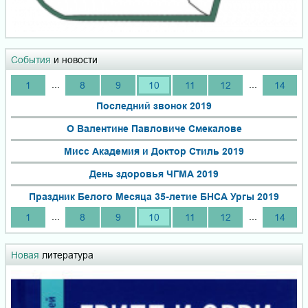
События
и новости
...
...
1
8
9
10
11
12
14
Последний звонок 2019
О Валентине Павловиче Смекалове
Мисс Академия и Доктор Стиль 2019
День здоровья ЧГМА 2019
Праздник Белого Месяца 35-летие БНСА Ургы 2019
...
...
1
8
9
10
11
12
14
Новая
литература