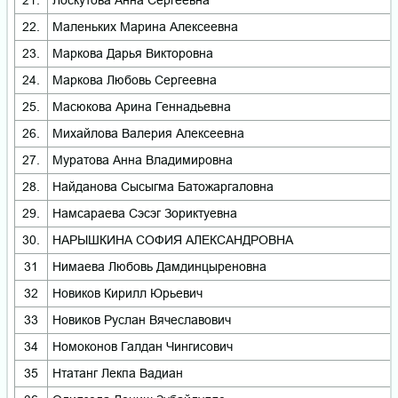
21.
Лоскутова Анна Сергеевна
22.
Маленьких Марина Алексеевна
23.
Маркова Дарья Викторовна
24.
Маркова Любовь Сергеевна
25.
Масюкова Арина Геннадьевна
26.
Михайлова Валерия Алексеевна
27.
Муратова Анна Владимировна
28.
Найданова Сысыгма Батожаргаловна
29.
Намсараева Сэсэг Зориктуевна
30.
НАРЫШКИНА СОФИЯ АЛЕКСАНДРОВНА
31
Нимаева Любовь Дамдинцыреновна
32
Новиков Кирилл Юрьевич
33
Новиков Руслан Вячеславович
34
Номоконов Галдан Чингисович
35
Нтатанг Лекпа Вадиан