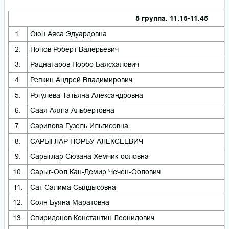
5 группа. 11.15-11.45
1.
Оюн Аяса Эдуардовна
2.
Попов Роберт Валерьевич
3.
Раднатаров Норбо Баясхалович
4.
Репкин Андрей Владимирович
5.
Рогулева Татьяна Александровна
6.
Саая Аялга Альбертовна
7.
Сарипова Гузель Ильгисовна
8.
САРЫГЛАР НОРБУ АЛЕКСЕЕВИЧ
9.
Сарыглар Сюзана Хемчик-ооловна
10.
Сарыг-Оол Кан-Демир Чечен-Оолович
11.
Сат Салима Сылдысовна
12.
Соян Буяна Маратовна
13.
Спиридонов Константин Леонидович