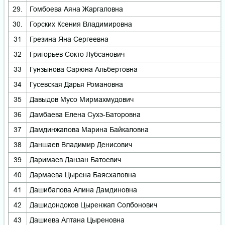
29.
Гомбоева Аяна Жаргаловна
30.
Горских Ксения Владимировна
31
Грезина Яна Сергеевна
32
Григорьев Сокто Лубсанович
33
Гунзынова Сарюна Альбертовна
34
Гусевская Дарья Романовна
35
Давыдов Мусо Мирмахмудович
36
Дамбаева Елена Сухэ-Баторовна
37
Дамдинжапова Марина Байкаловна
38
Даншаев Владимир Денисович
39
Даримаев Данзан Батоевич
40
Дармаева Цырена Баясхаловна
41
Дашибалова Алина Дамдиновна
42
Дашидондоков Цыренжап Солбонович
43
Дашиева Алтана Цыреновна