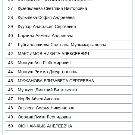
37
Кузельдеева Светлана Викторовна
38
Курылёва Софья Андреевна
39
Куулар Анастасия Сергеевна
40
Ларкина Анжела Андреевна
41
Лубсандашиева Светлана Мункожаргаловна
42
МАКСИМОВ НИКИТА АЛЕКСЕЕВИЧ
43
Монгуш Аяс Любомирович
44
Монгуш Римма Дозур-ооловна
45
МУЖАНОВА ЕЛИЗАВЕТА СЕРГЕЕВНА
46
Мункуев Дмитрий Витальевич
47
Норбу Айчек Аясовна
48
Олзоева Софья Николаевна
49
Ооржак Луиза Леонидовна
50
ОЮН АЙ-КЫС АНДРЕЕВНА