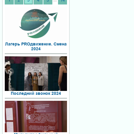
1
2
3
4
5
14
Лагерь PROдвижение. Смена
2024
Последний звонок 2024