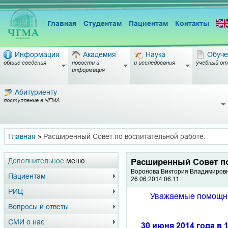
Главная
Студентам
Пациентам
Контакты
Информация
Академия
Наука
Обуче
общие сведения
новости и
и исследования
учебный от
информация
Абитуриенту
поступление в ЧГМА
Главная
»
Расширенный Совет по воспитательной работе.
Дополнительное
меню
Расширенный Совет по
Воронова Виктория Владимировн
Пациентам
26.06.2014 06:11
РИЦ
Уважаемые помощник
Вопросы и ответы
СМИ о нас
30 июня 2014 года в 