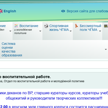
English
Версия сайта для слабо
ние
Воспитание
Спортивная
Бессмертный
жизнь ЧГМА
полк ЧГМА
дел
и молодёжная
политика
Система
оценки
качества
образования
 воспитательной работе.
а, Отдел по воспитательной работе и молодёжной политике
и деканов по ВР, старшие кураторы курсов, кураторы учеб
общежитий и руководители творческих коллективов!!!
12.00
в ярусном зале главного корпуса состоится расширен