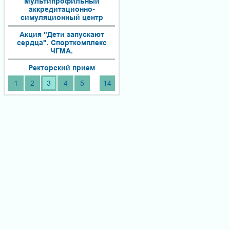
Мультипрофильный
аккредитационно-
симуляционный центр
Акция "Дети запускают
сердца". Спорткомплекс
ЧГМА.
Ректорский прием
...
1
2
3
4
5
14