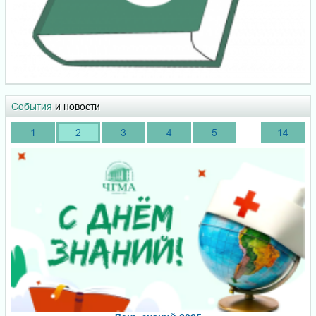
События
и новости
...
1
2
3
4
5
14