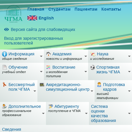
Главная
Студентам
Пациентам
Контакты
English
Версия сайта для слабовидящих
Вход для зарегистрированных
пользователей
Информация
Академия
Наука
общие сведения
новости и информация
и исследования
Обучение
Воспитание
Спортивная
жизнь ЧГМА
учебный отдел
и молодёжная
политика
Бессмертный
Аккредитационно-
Подготовка
полк ЧГМА
симуляционный центр
кадров
высшей
квалификации
Дополнительное
Абитуриенту
Система
оценки
профессиональное
поступление в ЧГМА
образование
качества
образования
Сведения