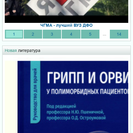
ЧГМА - лучший ВУЗ ДФО
...
1
2
3
4
5
14
Новая
литература