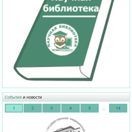
События
и новости
...
1
2
3
4
5
14