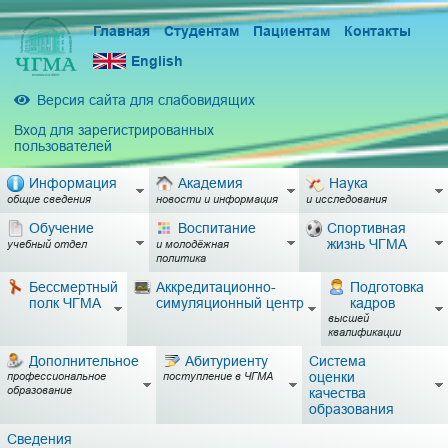
Главная
Студентам
Пациентам
Контакты
English
Версия сайта для слабовидящих
Вход для зарегистрированных
пользователей
Информация
Академия
Наука
общие сведения
новости и информация
и исследования
Обучение
Воспитание
Спортивная
жизнь ЧГМА
учебный отдел
и молодёжная
политика
Бессмертный
Аккредитационно-
Подготовка
полк ЧГМА
симуляционный центр
кадров
высшей
квалификации
Дополнительное
Абитуриенту
Система
оценки
профессиональное
поступление в ЧГМА
образование
качества
образования
Сведения