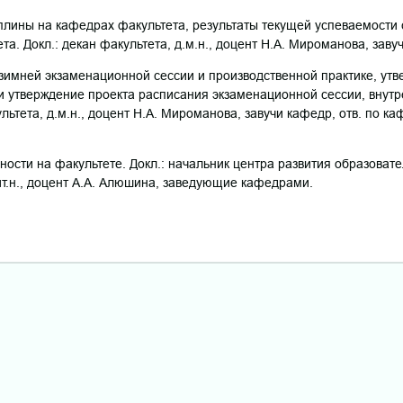
плины на кафедрах факультета, результаты текущей успеваемости 
та. Докл.: декан факультета, д.м.н., доцент Н.А. Мироманова, заву
 зимней экзаменационной сессии и производственной практике, утв
и утверждение проекта расписания экзаменационной сессии, внутр
ультета, д.м.н., доцент Н.А. Мироманова, завучи кафедр, отв. по 
ности на факультете. Докл.: начальник центра развития образоват
ит.н., доцент А.А. Алюшина, заведующие кафедрами.