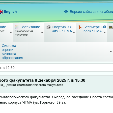
English
Версия сайта для слабо
ние
Воспитание
Спортивная
Бессмертный
жизнь ЧГМА
полк ЧГМА
дел
и молодёжная
политика
Система
оценки
качества
образования
. в 15.30
ого факультета 8 декабря 2025 г. в 15.30
а, Деканат стоматологического факультета
матологического факультета! Очередное заседание Совета состоит
ного корпуса ЧГМА (ул. Горького, 39 а).