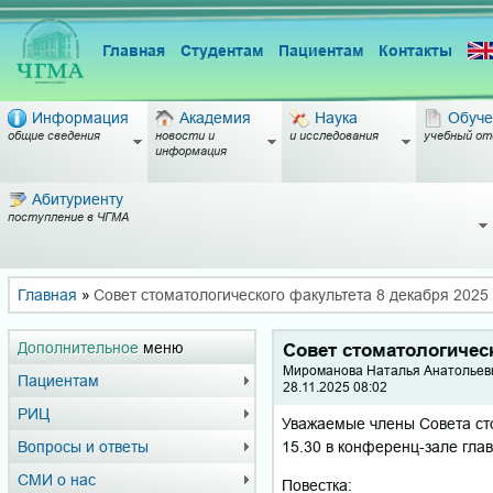
Главная
Студентам
Пациентам
Контакты
Информация
Академия
Наука
Обуче
общие сведения
новости и
и исследования
учебный от
информация
Абитуриенту
поступление в ЧГМА
Главная
»
Совет стоматологического факультета 8 декабря 2025 г
Дополнительное
меню
Совет стоматологическ
Мироманова Наталья Анатольевн
Пациентам
28.11.2025 08:02
РИЦ
Уважаемые члены Совета сто
15.30 в конференц-зале глав
Вопросы и ответы
СМИ о нас
Повестка: