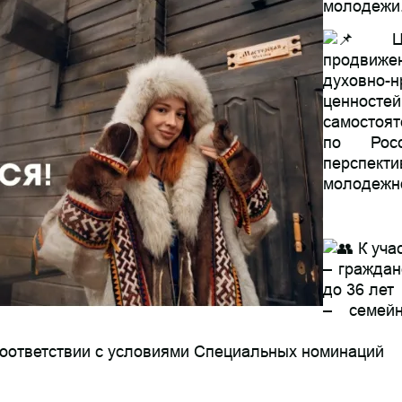
молодежи
Цел
продвиж
духовно-н
ценностей
самостоя
по Рос
перспект
молодежно
К уча
– граждан
до 36 лет
– семей
 соответствии с условиями Специальных номинаций