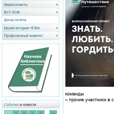
Видеосюжеты
ВУЗ ЗОЖ
Доска почёта
Музей истории ЧГМА
Профсоюзный комитет
команды
– прочие участники в
События
и новости
...