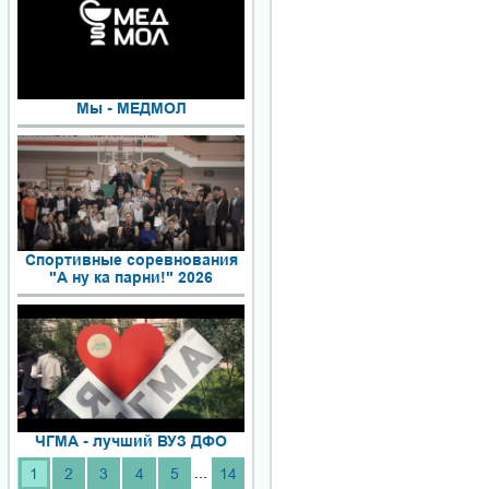
Мы - МЕДМОЛ
Спортивные соревнования
"А ну ка парни!" 2026
ЧГМА - лучший ВУЗ ДФО
...
1
2
3
4
5
14