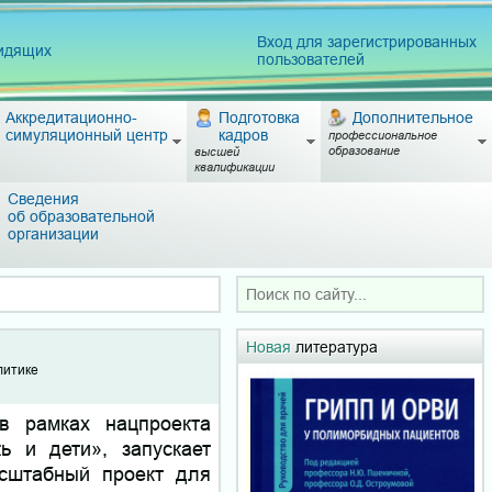
Вход для зарегистрированных
видящих
пользователей
Аккредитационно-
Подготовка
Дополнительное
симуляционный центр
кадров
профессиональное
образование
высшей
квалификации
Сведения
об образовательной
организации
Новая
литература
литике
в рамках нацпроекта
ь и дети», запускает
сштабный проект для