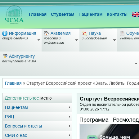
Главная
Студентам
Пациентам
Контакты
Информация
Академия
Наука
Обуче
общие сведения
новости и
и исследования
учебный от
информация
Абитуриенту
поступление в ЧГМА
Главная
»
Стартует Всероссийский проект «Знать. Любить. Горди
Дополнительное
меню
Стартует Всероссийски
Отдел по воспитательной работ
Пациентам
01.06.2026 17:12
РИЦ
Программа Росмолод
Вопросы и ответы
СМИ о нас