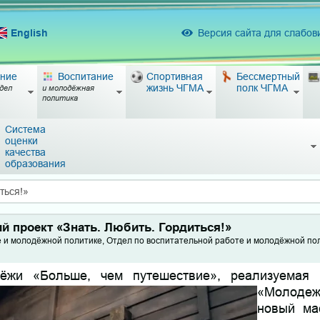
English
Версия сайта для слабо
ние
Воспитание
Спортивная
Бессмертный
жизнь ЧГМА
полк ЧГМА
дел
и молодёжная
политика
Система
оценки
качества
образования
ться!»
й проект «Знать. Любить. Гордиться!»
е и молодёжной политике, Отдел по воспитательной работе и молодёжной по
ёжи «Больше, чем путешествие», реализ
уемая 
«Молодеж
новый ма