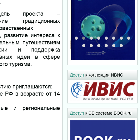
.
ь проекта –
ение традиционных
равственных
, развитие интереса к
тельным путешествиям
сии и поддержка
ивных идей в сфере
го туризма.
Доступ
к коллекции ИВИС
стию приглашаются:
е РФ в возрасте от 14
ные и региональные
Доступ
к ЭБ системе BOOK.ru