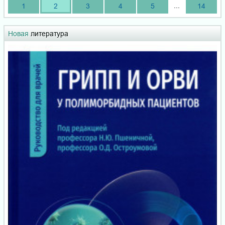
...
1
2
3
4
5
14
Новая
литература