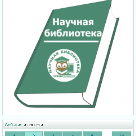
События
и новости
...
1
2
3
4
5
14