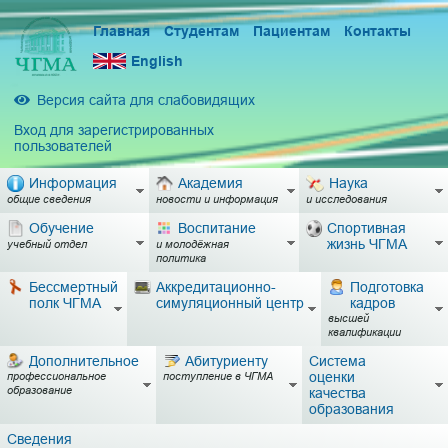
Главная
Студентам
Пациентам
Контакты
English
Версия сайта для слабовидящих
Вход для зарегистрированных
пользователей
Информация
Академия
Наука
общие сведения
новости и информация
и исследования
Обучение
Воспитание
Спортивная
жизнь ЧГМА
учебный отдел
и молодёжная
политика
Бессмертный
Аккредитационно-
Подготовка
полк ЧГМА
симуляционный центр
кадров
высшей
квалификации
Дополнительное
Абитуриенту
Система
оценки
профессиональное
поступление в ЧГМА
образование
качества
образования
Сведения