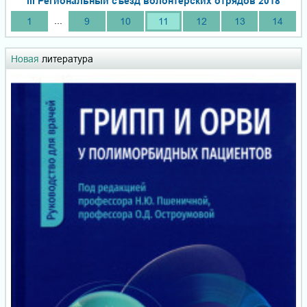
III Региональный съезд волонтерских отрядов 2018
...
1
9
10
11
12
13
14
Новая
литература