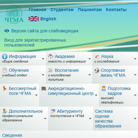
Главная
Студентам
Пациентам
Контакты
English
Версия сайта для слабовидящих
Вход для зарегистрированных
пользователей
Информация
Академия
Наука
общие сведения
новости и информация
и исследования
Обучение
Воспитание
Спортивная
жизнь ЧГМА
учебный отдел
и молодёжная
политика
Бессмертный
Аккредитационно-
Подготовка
полк ЧГМА
симуляционный центр
кадров
высшей
квалификации
Дополнительное
Абитуриенту
Система
оценки
профессиональное
поступление в ЧГМА
образование
качества
образования
Сведения