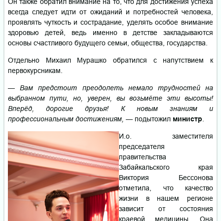
Он также обратил внимание на то, что для достижения успеха
всегда следует идти от ожиданий и потребностей человека,
проявлять чуткость и сострадание, уделять особое внимание
здоровью детей, ведь именно в детстве закладываются
основы счастливого будущего семьи, общества, государства.
Отдельно Михаил Мурашко обратился с напутствием к
первокурсникам.
— Вам предстоит преодолеть немало трудностей на
выбранном пути, но, уверен, вы возьмёте эти высоты!
Вперёд, дорогие друзья! К новым знаниям и
профессиональным достижениям,
— подытожил
министр
.
И.о. заместителя
председателя
правительства
Забайкальского края
Виктория Бессонова
отметила, что качество
жизни в нашем регионе
зависит от состояния
краевой медицины. Она