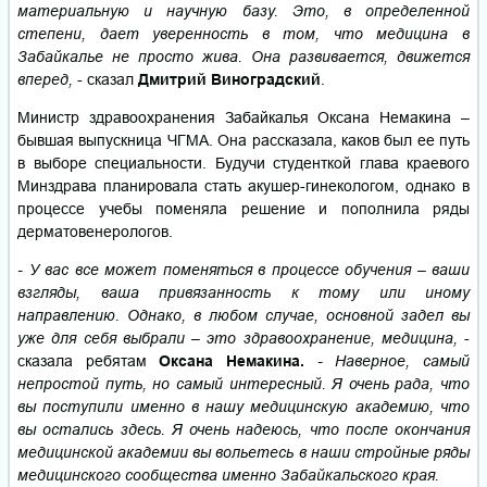
материальную и научную базу. Это, в определенной
степени, дает уверенность в том, что медицина в
Забайкалье не просто жива. Она развивается, движется
вперед,
- сказал
Дмитрий Виноградский
.
Министр здравоохранения Забайкалья Оксана Немакина –
бывшая выпускница ЧГМА. Она рассказала, каков был ее путь
в выборе специальности. Будучи студенткой глава краевого
Минздрава планировала стать акушер-гинекологом, однако в
процессе учебы поменяла решение и пополнила ряды
дерматовенерологов.
- У вас все может поменяться в процессе обучения – ваши
взгляды, ваша привязанность к тому или иному
направлению. Однако, в любом случае, основной задел вы
уже для себя выбрали – это здравоохранение, медицина,
-
сказала ребятам
Оксана Немакина.
- Наверное, самый
непростой путь, но самый интересный. Я очень рада, что
вы поступили именно в нашу медицинскую академию, что
вы остались здесь. Я очень надеюсь, что после окончания
медицинской академии вы вольетесь в наши стройные ряды
медицинского сообщества именно Забайкальского края.