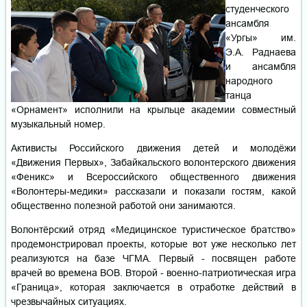
студенческого
ансамбля
«Ургы» им.
Э.А. Раднаева
и ансамбля
народного
танца
«Орнамент» исполнили на крыльце академии совместный
музыкальный номер.
Активисты Российского движения детей и молодёжи
«Движения Первых», Забайкальского волонтерского движения
«Феникс» и Всероссийского общественного движения
«Волонтеры-медики» рассказали и показали гостям, какой
общественно полезной работой они занимаются.
Волонтёрский отряд «Медицинское туристическое братство»
продемонстрировал проекты, которые вот уже несколько лет
реализуются на базе ЧГМА. Первый - посвящен работе
врачей во времена ВОВ. Второй - военно-патриотическая игра
«Граница», которая заключается в отработке действий в
чрезвычайных ситуациях.