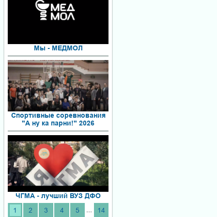
Мы - МЕДМОЛ
Спортивные соревнования
"А ну ка парни!" 2026
ЧГМА - лучший ВУЗ ДФО
...
1
2
3
4
5
14