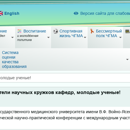
English
Версия сайта для слабо
ние
Воспитание
Спортивная
Бессмертный
жизнь ЧГМА
полк ЧГМА
дел
и молодёжная
политика
Система
оценки
качества
образования
молодые ученые!
ели научных кружков кафедр, молодые ученые!
сударственного медицинского университета имени В.Ф. Войно-Ясе
енческой научно-практической конференции с международным учас