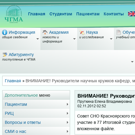
Главная
Студентам
Пациентам
Контакты
Информация
Академия
Наука
Обуче
общие сведения
новости и
и исследования
учебный от
информация
Абитуриенту
поступление в ЧГМА
Главная
»
ВНИМАНИЕ! Руководители научных кружков кафедр, 
Дополнительное
меню
ВНИМАНИЕ! Руководит
Пруткина Елена Владимировна
Пациентам
02.11.2012 02:52
РИЦ
Совет СНО Красноярского го
участие в 77 Итоговой студ
Вопросы и ответы
вложенном файле.
СМИ о нас