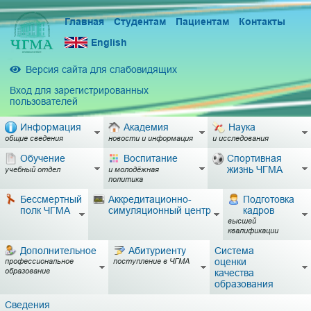
Главная
Студентам
Пациентам
Контакты
English
Версия сайта для слабовидящих
Вход для зарегистрированных
пользователей
Информация
Академия
Наука
общие сведения
новости и информация
и исследования
Обучение
Воспитание
Спортивная
жизнь ЧГМА
учебный отдел
и молодёжная
политика
Бессмертный
Аккредитационно-
Подготовка
полк ЧГМА
симуляционный центр
кадров
высшей
квалификации
Дополнительное
Абитуриенту
Система
оценки
профессиональное
поступление в ЧГМА
образование
качества
образования
Сведения