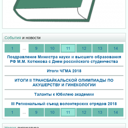
События
и новости
...
1
9
10
11
12
13
14
Поздравление Министра науки и высшего образования
РФ М.М. Котюкова с Днем российского студенчества
Итоги ЧГМА 2018
ИТОГИ II ТРАНСБАЙКАЛЬСКОЙ ОЛИМПИАДЫ ПО
АКУШЕРСТВУ И ГИНЕКОЛОГИИ
Таланты к Юбилею академии
III Региональный съезд волонтерских отрядов 2018
...
1
9
10
11
12
13
14
Новая
литература