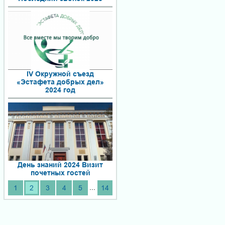
IV Окружной съезд
«Эстафета добрых дел»
2024 год
День знаний 2024 Визит
почетных гостей
...
1
2
3
4
5
14