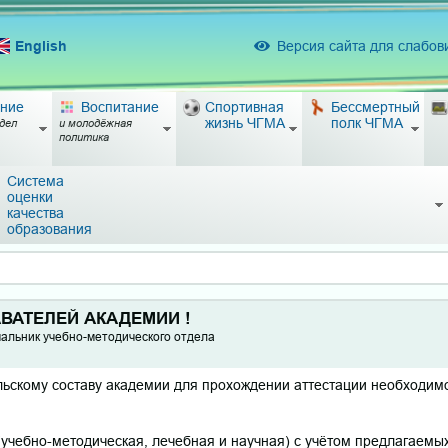
English
Версия сайта для слабо
ние
Воспитание
Спортивная
Бессмертный
жизнь ЧГМА
полк ЧГМА
дел
и молодёжная
политика
Система
оценки
качества
образования
ВАТЕЛЕЙ АКАДЕМИИ !
альник учебно-методического отдела
ьскому составу академии для прохождении аттестации необходим
 (учебно-методическая, лечебная и научная) с учётом предлагаемы