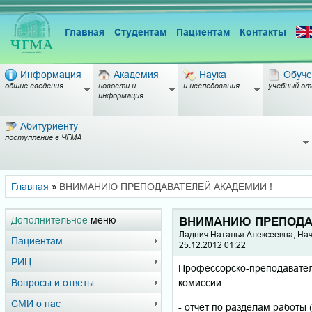
Главная
Студентам
Пациентам
Контакты
Информация
Академия
Наука
Обуче
общие сведения
новости и
и исследования
учебный от
информация
Абитуриенту
поступление в ЧГМА
Главная
»
ВНИМАНИЮ ПРЕПОДАВАТЕЛЕЙ АКАДЕМИИ !
Дополнительное
меню
ВНИМАНИЮ ПРЕПОДА
Ладнич Наталья Алексеевна, Нач
Пациентам
25.12.2012 01:22
РИЦ
Профессорско-преподавател
комиссии:
Вопросы и ответы
СМИ о нас
- отчёт по разделам работы