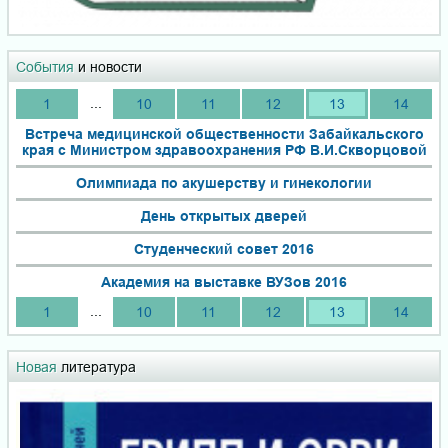
События
и новости
...
1
10
11
12
13
14
Встреча медицинской общественности Забайкальского
края с Министром здравоохранения РФ В.И.Скворцовой
Олимпиада по акушерству и гинекологии
День открытых дверей
Студенческий совет 2016
Академия на выставке ВУЗов 2016
...
1
10
11
12
13
14
Новая
литература