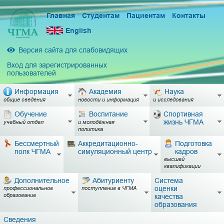
Главная
Студентам
Пациентам
Контакты
English
Версия сайта для слабовидящих
Вход для зарегистрированных
пользователей
Информация
Академия
Наука
общие сведения
новости и информация
и исследования
Обучение
Воспитание
Спортивная
жизнь ЧГМА
учебный отдел
и молодёжная
политика
Бессмертный
Аккредитационно-
Подготовка
полк ЧГМА
симуляционный центр
кадров
высшей
квалификации
Дополнительное
Абитуриенту
Система
оценки
профессиональное
поступление в ЧГМА
образование
качества
образования
Сведения