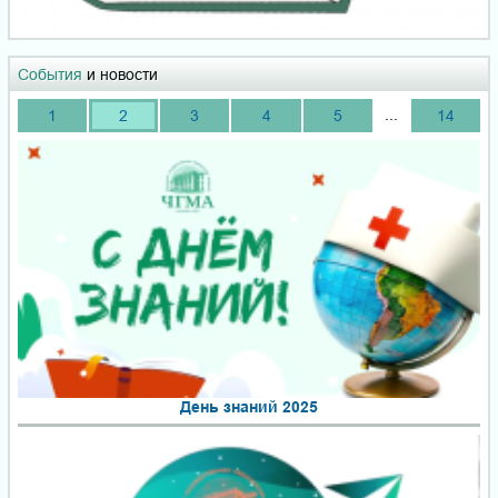
События
и новости
...
1
2
3
4
5
14
День знаний 2025