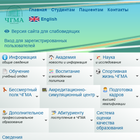
Главная
Студентам
Пациентам
Контакты
English
Версия сайта для слабовидящих
Вход для зарегистрированных
пользователей
Информация
Академия
Наука
общие сведения
новости и информация
и исследования
Обучение
Воспитание
Спортивная
жизнь ЧГМА
учебный отдел
и молодёжная
политика
Бессмертный
Аккредитационно-
Подготовка
полк ЧГМА
симуляционный центр
кадров
высшей
квалификации
Дополнительное
Абитуриенту
Система
оценки
профессиональное
поступление в ЧГМА
образование
качества
образования
Сведения