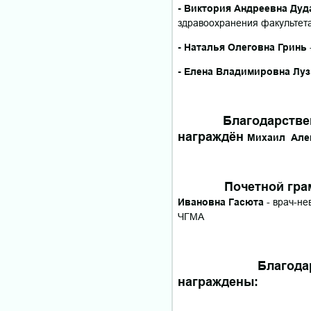
- Виктория Андреевна Дуд
здравоохранения факультет
- Наталья Олеговна Гринь
- Елена Владимировна Луз
Благодарственн
награждён
Михаил Але
Почетной грам
Ивановна Гасюта
- врач-не
ЧГМА
Благодарственны
награждены: