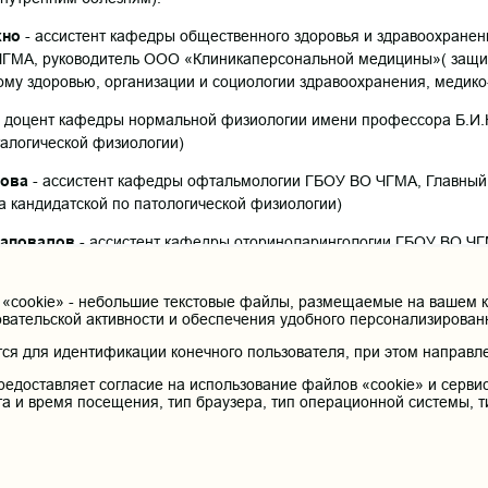
хно
- ассистент кафедры общественного здоровья и здравоохранен
ГМА, руководитель ООО «Клиникаперсональной медицины»( защи
му здоровью, организации и социологии здравоохранения, медико
 доцент кафедры нормальной физиологии имени профессора Б.И
талогической физиологии)
кова
- ассистент кафедры офтальмологии ГБОУ ВО ЧГМА, Главный
та кандидатской по патологической физиологии)
Шаповалов
- ассистент кафедры оториноларингологии ГБОУ ВО ЧГ
кой физиологии)
cookie» - небольшие текстовые файлы, размещаемые на вашем ко
овательской активности и обеспечения удобного персонализирова
 поздравления от всего дружного коллектива нашей
я для идентификации конечного пользователя, при этом направле
редоставляет согласие на использование файлов «cookie» и сервис
та и время посещения, тип браузера, тип операционной системы, т