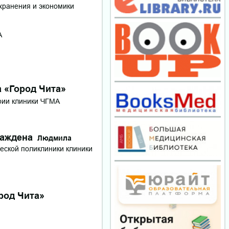
хранения и экономики
А
 «Город Чита»
рии клиники ЧГМА
раждена
Людмила
ческой поликлиники клиники
од Чита»