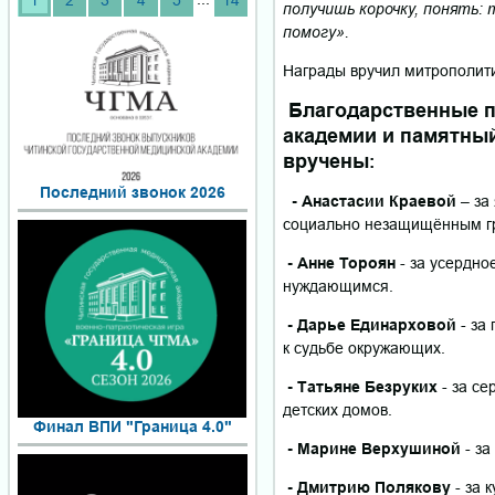
1
2
3
4
5
14
получишь корочку, понять:
помогу».
Награды вручил митрополити
Благодарственные 
академии и памятн
вручены
:
Последний звонок 2026
- Анастасии Краевой
– за
социально незащищённым г
- Анне Тороян
- за усердно
нуждающимся.
- Дарье Единарховой
- за
к судьбе окружающих.
- Татьяне Безруких
- за се
детских домов.
Финал ВПИ "Граница 4.0"
- Марине Верхушиной
- за
- Дмитрию Полякову
- за 