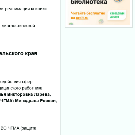
гии-реанимации клиники
я диагностической
льского края
модействия сфер
дицинского работника
лья Викторовна Ларёва,
(ЧГМА) Минздрава России,
У ВО ЧГМА (защита