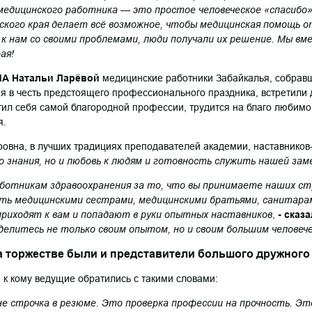
 медицинского работника — это простое человеческое «спасибо
ского края делает всё возможное, чтобы медицинская помощь 
 к нам со своими проблемами, люди получали их решение. Мы вм
ая!
ГМА Натальи Ларёвой
медицинские работники Забайкалья, собравш
я в честь предстоящего профессионального праздника, встретили
ятил себя самой благородной профессии, трудится на благо любим
я.
ровна, в лучших традициях преподавателей академии, наставников-
 знания, но и любовь к людям и готовность служить нашей за
ботникам здравоохранения за то, что вы принимаете наших сту
ть медицинскими сестрами, медицинскими братьями, санитарам
риходят к вам и попадают в руки опытных наставников
,
- сказ
 делитесь не только своим опытом, но и своим большим человеч
 торжестве были и представители большого дружного
 к кому ведущие обратились с такими словами:
е строчка в резюме. Это проверка профессии на прочность. Эт