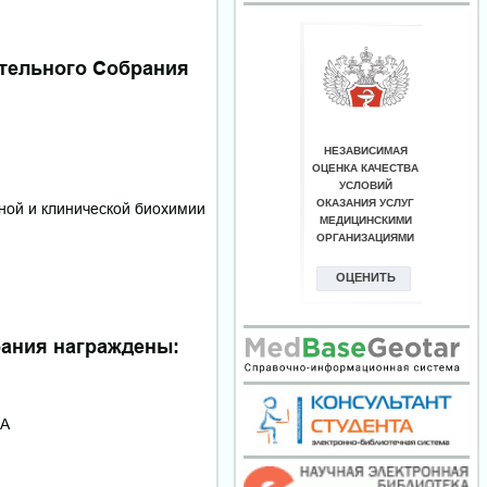
тельного Собрания
ной и клинической биохимии
рания награждены:
МА