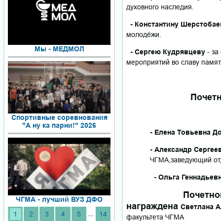
духовного наследия.
- Константину Шерстобае
молодёжи.
Мы - МЕДМОЛ
- Сергею Кудрявцеву
- за
мероприятий во славу памят
Почетной грамот
Спортивные соревнования
"А ну ка парни!" 2026
- Елена Товьевна Д
- Александр Сергее
ЧГМА,заведующий отд
- Ольга Геннадьевна
Почетной грамот
ЧГМА - лучший ВУЗ ДФО
награждена
Светлана А
...
1
2
3
4
5
14
факультета ЧГМА