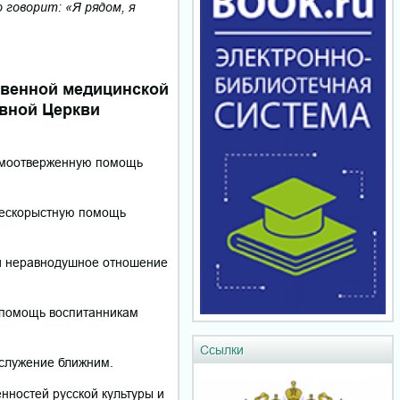
 говорит: «Я рядом, я
твенной медицинской
вной Церкви
самоотверженную помощь
 бескорыстную помощь
 и неравнодушное отношение
и помощь воспитанникам
Ссылки
 служение ближним.
енностей русской культуры и