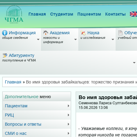
Главная
Студентам
Пациентам
Контакты
Информация
Академия
Наука
Обуче
общие сведения
новости и
и исследования
учебный от
информация
Абитуриенту
поступление в ЧГМА
Главная
»
Во имя здоровья забайкальцев: торжество признания 
Дополнительное
меню
Во имя здоровья заба
Семенкова Лариса Султанбековн
Пациентам
15.06.2026 13:06
РИЦ
Вопросы и ответы
-
Уважаемые коллеги, я хоч
СМИ о нас
которая никогда не погасне