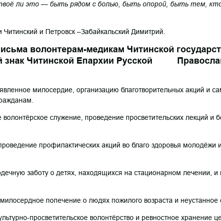
 твоё ли это — быть рядом с болью, быть опорой, быть тем, кто
 Читинский и Петровск –Забайкальский Димитрий.
письма
волонтерам-медикам Читинской государс
ый знак Читинской Епархии Русской Правосла
 явленное милосердие, организацию благотворительных акций и 
ражданам.
е волонтёрское служение, проведение просветительских лекций и
 проведение профилактических акций во благо здоровья молодёжи
рдечную заботу о детях, находящихся на стационарном лечении, 
 милосердное попечение о людях пожилого возраста и неустанное
культурно-просветительское волонтёрство и ревностное хранение ц