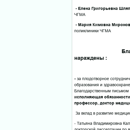
- Елена Григорьевна Шля
ЧГМА
- Мария Кимовна Мироно
поликлиники ЧГМА
Бла
нараждены :
-
за плодотворное сотруднич
образования и здравоохране
Благодарственным письмом 
исполняющая обязанности
профессор, доктор медици
За вклад в развитие медици
- Татьяна Владимировна Ка
докторской диссертации по 