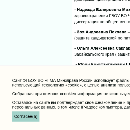
- Надежда Валерьевна Ми
здравоохранения ГБОУ ВО Ч
диссертации по общественно
- Зоя Андреевна Покоева
–
(защита кандидатской по па
- Ольга Алексеевна Сакла
Забайкальского края ( защи
-
Юрий Константинович 
диссертации по патологичес
Cайт ФГБОУ ВО ЧГМА Минздрава России использует файлы «
использующий технологию «cookie», с целью анализа польз
От всей души примите
Собранная при помощи «cookie» информация не используетс
коллеги!
Оставаясь на сайте вы подтверждает свое ознакомление и п
персональных данных, в том числе IP-адрес компьютера, да
Согласен(а)