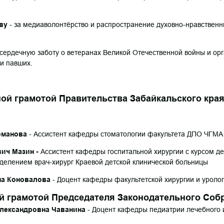
ву
- за медиаволонтёрство и распространение духовно-нравственн
 сердечную заботу о ветеранах Великой Отечественной войны и ор
и павших.
ой Правительства Забайкальского края 
оманова
- Ассистент кафедры стоматологии факультета ДПО ЧГМА
вич Мазин -
Ассистент кафедры госпитальной хирургии с курсом де
елением врач-хирург Краевой детской клинической больницы
 Коновалова
- Доцент кафедры факультетской хирургии и уроло
ой Председателя Законодательного Собр
лександровна Чаванина
- Доцент кафедры педиатрии лечебного 