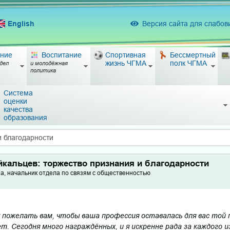
English
Версия сайта для слабо
ние
Воспитание
Спортивная
Бессмертный
жизнь ЧГМА
полк ЧГМА
дел
и молодёжная
политика
Система
оценки
качества
образования
и благодарности
йкальцев: торжество признания и благодарности
а, начальник отдела по связям с общественностью
у пожелать вам, чтобы ваша профессия оставалась для вас той 
т. Сегодня много награждённых, и я искренне рада за каждого из