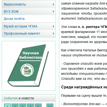
самая главная награда для
Видеосюжеты
здравоохранения Забайкаль
ВУЗ ЗОЖ
пациентов: чтобы, приходя
жителей Забайкальского кр
Доска почёта
Музей истории ЧГМА
Эти слова
и. о. ректора Ч
краевой филармонии 11 июн
Профсоюзный комитет
поистине, каждый, кто посв
ради сохранения их здоровь
Как отметила Наталья Викто
наших студентов не только
-
Огромное спасибо всем ра
они приходят к вам работа
молодыми специалистами п
Спасибо вам за то, что вы
Среди награждённых на
Первыми на сцену вышли те,
События
и новости
-
Волонтёрство для вас — н
...