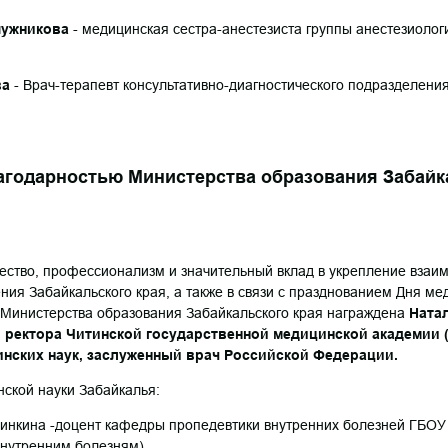
пужникова
- медицинская сестра-анестезиста группы анестезиоло
ва
- Врач-терапевт консультативно-диагностического подразделени
годарностью Министерства образования Забайка
ество, профессионализм и значительный вклад в укрепление взаи
ния Забайкальского края, а также в связи с празднованием Дня ме
Министерства образования Забайкальского края награждена
Ната
 ректора Читинской государственной медицинской академии 
нских наук, заслуженный врач Российской Федерации.
нской науки Забайкалья:
линкина -доцент кафедры пропедевтики внутренних болезней ГБО
внутренним болезням).