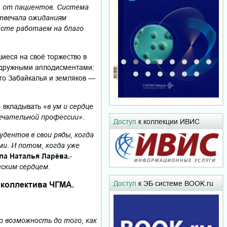
» от пациентов. Система
отвечала ожиданиям
есте работаем на благо
иеся на своё торжество в
 дружными аплодисментами:
ого Забайкалья и земляков —
 вкладывать «
в ум и сердце
мечательной профессии»
.
Доступ
к коллекции ИВИС
дентов в свои ряды, когда
и. И потом, когда уже
ала Наталья Ларёва.
-
еским сердцем.
Доступ
к ЭБ системе BOOK.ru
 коллектива ЧГМА.
о возможность до того, как