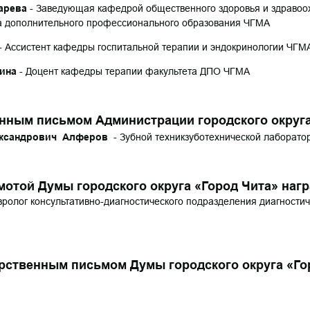
арева
- Заведующая кафедрой общественного здоровья и здравоо
а дополнительного профессионального образования ЧГМА
- Ассистент кафедры госпитальной терапии и эндокринологии ЧГМ
ина
- Доцент кафедры терапии факультета ДПО ЧГМА
ым письмом
Администрации городского округа
ксандрович Алферов
- Зубной техникзуботехнической лаборато
отой Думы городского округа «Город Чита» наг
вролог консультативно-диагностического подразделения диагности
м письмом Думы городского округа «Гор