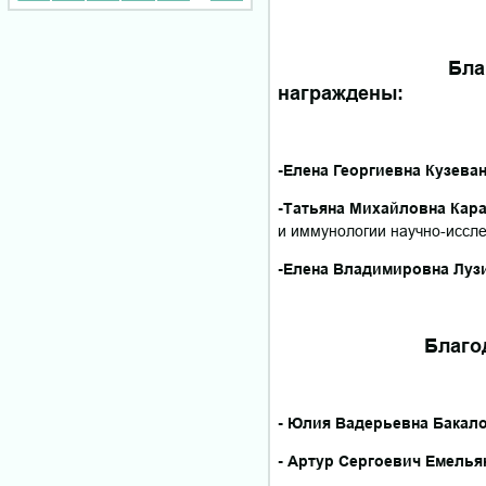
Благо
награждены:
-Елена Георгиевна Кузева
-Татьяна Михайловна Кара
и иммунологии научно-иссл
-Елена Владимировна Луз
Благодарн
- Юлия Вадерьевна Бакал
- Артур Сергоевич Емелья