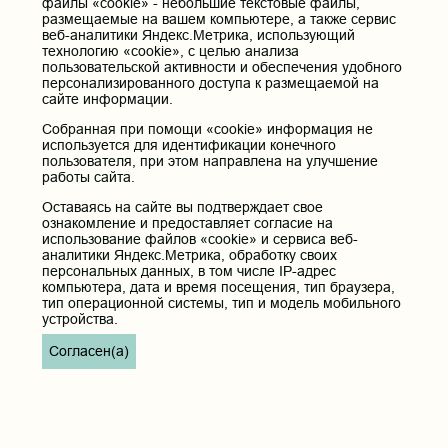
файлы «cookie» - небольшие текстовые файлы,
размещаемые на вашем компьютере, а также сервис
День единых действий «Добро как норма
веб-аналитики Яндекс.Метрика, использующий
жизни» провели в ЧГМА
технологию «cookie», с целью анализа
15.09.2025 18:18
пользовательской активности и обеспечения удобного
персонализированного доступа к размещаемой на
Сегодня на площадке медакадемии прошло
сайте информации.
масштабное мероприятие, главная задача
которого - помочь вовлечь молодое
Собранная при помощи «cookie» информация не
поколение в добровольческую и
используется для идентификации конечного
общественную деятельность. В
пользователя, при этом направлена на улучшение
мотивационном диалоге поучаствовали
работы сайта.
руководство вуза и клиники академии,
деканы факультетов, сотрудники и студенты ЧГМА. В числе
Оставаясь на сайте вы подтверждает свое
приглашенных гостей - представители Министерства науки
ознакомление и предоставляет согласие на
и образования, общественники и волонтеры города.
использование файлов «cookie» и сервиса веб-
аналитики Яндекс.Метрика, обработку своих
персональных данных, в том числе IP-адрес
...
1
2
3
4
5
6
7
8
9
10
60
компьютера, дата и время посещения, тип браузера,
тип операционной системы, тип и модель мобильного
устройства.
Дополнительное
меню
Согласен(а)
Пациентам
РИЦ
Вопросы и ответы