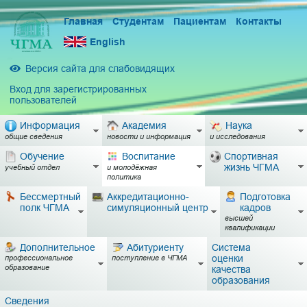
Главная
Студентам
Пациентам
Контакты
English
Версия сайта для слабовидящих
Вход для зарегистрированных
пользователей
Информация
Академия
Наука
общие сведения
новости и информация
и исследования
Обучение
Воспитание
Спортивная
жизнь ЧГМА
учебный отдел
и молодёжная
политика
Бессмертный
Аккредитационно-
Подготовка
полк ЧГМА
симуляционный центр
кадров
высшей
квалификации
Дополнительное
Абитуриенту
Система
оценки
профессиональное
поступление в ЧГМА
образование
качества
образования
Сведения