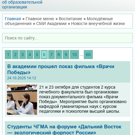
об образовательной
организации
Главная
»
Главное меню
»
Воспитание
»
Молодёжные
объединения
»
СМИ Академии
»
Новости внеучебной жизни
...
1
2
3
4
5
6
7
8
9
10
60
В академии прошел показ фильма «Врачи
Победы»
24.10.2025 14:12
21 и 23 октября для студентов 2 курса
лечебного факультета был организован
показ документального фильма «Врачи
Победы». Мероприятие было организовано
кафедрой гуманитарных наук с курсом
педагогики и психологии высшей школы.
Студенты ЧГМА на форуме «Дальний Восток
— экологический форпост России»