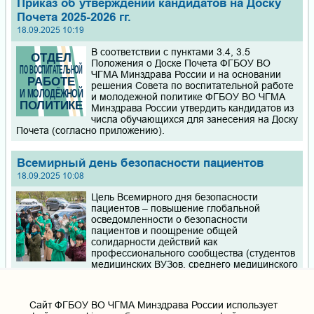
Приказ об утверждении кандидатов на Доску
Почета 2025-2026 гг.
18.09.2025 10:19
В соответствии с пунктами 3.4, 3.5
Положения о Доске Почета ФГБОУ ВО
ЧГМА Минздрава России и на основании
решения Совета по воспитательной работе
и молодежной политике ФГБОУ ВО ЧГМА
Минздрава России утвердить кандидатов из
числа обучающихся для занесения на Доску
Почета (согласно приложению).
Всемирный день безопасности пациентов
18.09.2025 10:08
Цель Всемирного дня безопасности
пациентов – повышение глобальной
осведомленности о безопасности
пациентов и поощрение общей
солидарности действий как
профессионального сообщества (студентов
медицинских ВУЗов, среднего медицинского
персонала и врачей), так и самих пациентов, их
родственников, различных организаций, представляющих
интересы пациентов.
Cайт ФГБОУ ВО ЧГМА Минздрава России использует