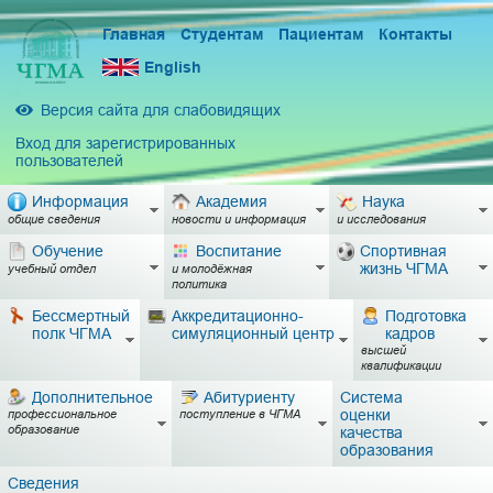
Главная
Студентам
Пациентам
Контакты
English
Версия сайта для слабовидящих
Вход для зарегистрированных
пользователей
Информация
Академия
Наука
общие сведения
новости и информация
и исследования
Обучение
Воспитание
Спортивная
жизнь ЧГМА
учебный отдел
и молодёжная
политика
Бессмертный
Аккредитационно-
Подготовка
полк ЧГМА
симуляционный центр
кадров
высшей
квалификации
Дополнительное
Абитуриенту
Система
оценки
профессиональное
поступление в ЧГМА
образование
качества
образования
Сведения