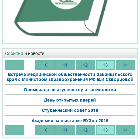
События
и новости
...
1
10
11
12
13
14
Встреча медицинской общественности Забайкальского
края с Министром здравоохранения РФ В.И.Скворцовой
Олимпиада по акушерству и гинекологии
День открытых дверей
Студенческий совет 2016
Академия на выставке ВУЗов 2016
...
1
10
11
12
13
14