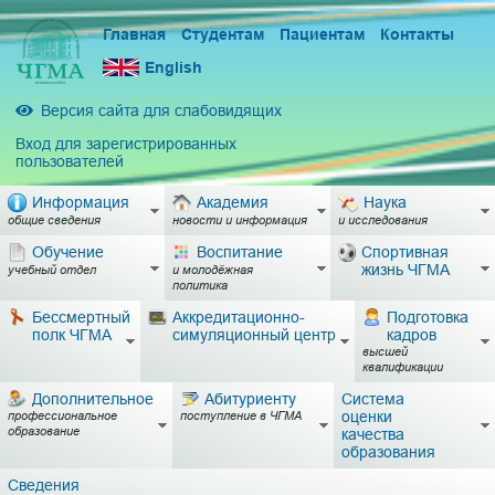
Главная
Студентам
Пациентам
Контакты
English
Версия сайта для слабовидящих
Вход для зарегистрированных
пользователей
Информация
Академия
Наука
общие сведения
новости и информация
и исследования
Обучение
Воспитание
Спортивная
жизнь ЧГМА
учебный отдел
и молодёжная
политика
Бессмертный
Аккредитационно-
Подготовка
полк ЧГМА
симуляционный центр
кадров
высшей
квалификации
Дополнительное
Абитуриенту
Система
оценки
профессиональное
поступление в ЧГМА
образование
качества
образования
Сведения