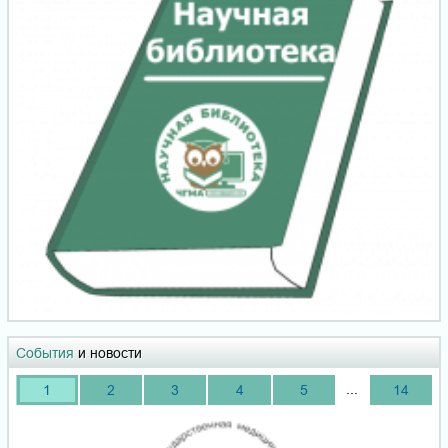
События
и новости
...
1
2
3
4
5
14