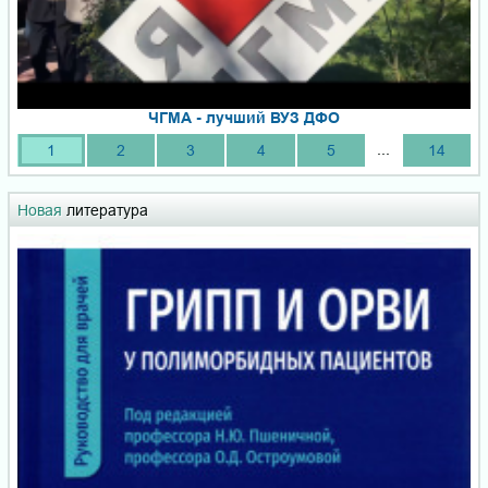
ЧГМА - лучший ВУЗ ДФО
...
1
2
3
4
5
14
Новая
литература